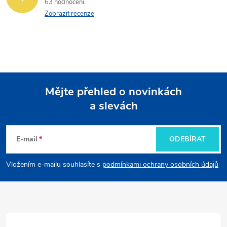
63 hodnocení
Zobrazit recenze
Mějte přehled o novinkách
a slevách
Z
á
E-mail
ODEBÍRAT
p
Vložením e-mailu souhlasíte s
podmínkami ochrany osobních údajů
a
t