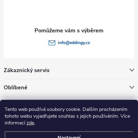
í
info
@
eddingy.cz
Zákaznický servis
Oblíbené
Rady a tipy
Tento web používá soubory cookie. Dalším procházením
tohoto webu vyjadřujete souhlas s jejich používáním. Více
informací
zde
.
Nastavení