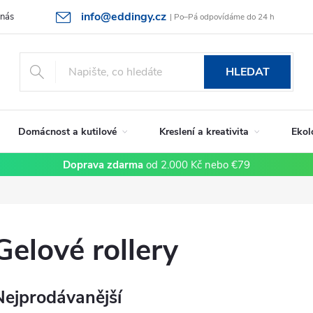
info@eddingy.cz
 nás
Rady a tipy
Vrácení zboží a reklamace
Obchodní podmín
| Po–Pá odpovídáme do 24 h
HLEDAT
Domácnost a kutilové
Kreslení a kreativita
Ekol
Doprava zdarma
od 2.000 Kč nebo €79
Gelové rollery
Nejprodávanější