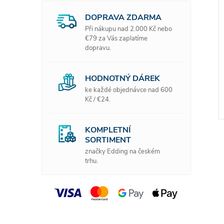
í
n
i
DOPRAVA ZDARMA
e
Při nákupu nad 2.000 Kč nebo
€79 za Vás zaplatíme
l
dopravu.
HODNOTNÝ DÁREK
ke každé objednávce nad 600
Kč / €24.
KOMPLETNÍ
SORTIMENT
značky Edding na českém
trhu.
l