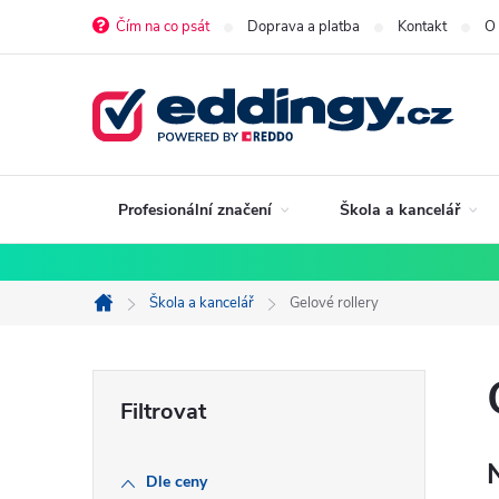
Přejít
Čím na co psát
Doprava a platba
Kontakt
O
na
obsah
Profesionální značení
Škola a kancelář
Škola a kancelář
Gelové rollery
Domů
P
o
Dle ceny