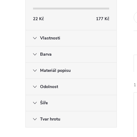
s
t
22
Kč
177
Kč
r
Vlastnosti
a
Barva
n
Materiál popisu
n
1
Odolnost
í
Šíře
p
Tvar hrotu
a