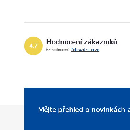
í
Hodnocení zákazníků
4,7
63 hodnocení
Zobrazit recenze
r
Z
Mějte přehled o novinkách
á