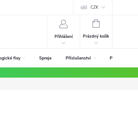
ky
CZK
NÁKUPNÍ
KOŠÍK
Prázdný košík
Přihlášení
ogické fixy
Příslušenství
Spreje
Podle materiá