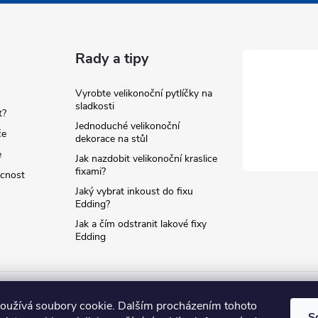
p
Rady a tipy
s
u
Vyrobte velikonoční pytlíčky na
sladkosti
t?
Jednoduché velikonoční
če
dekorace na stůl
e
Jak nazdobit velikonoční kraslice
fixami?
ácnost
Jaký vybrat inkoust do fixu
Edding?
Jak a čím odstranit lakové fixy
Edding
oužívá soubory cookie. Dalším procházením tohoto
S