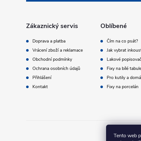
p
i
a
Zákaznický servis
Oblíbené
t
Doprava a platba
Čím na co psát?
Vrácení zboží a reklamace
Jak vybrat inkous
í
Obchodní podmínky
Lakové popisova
Ochrana osobních údajů
Fixy na bílé tabul
Přihlášení
Pro kutily a dom
Kontakt
Fixy na porcelán
Tento web p