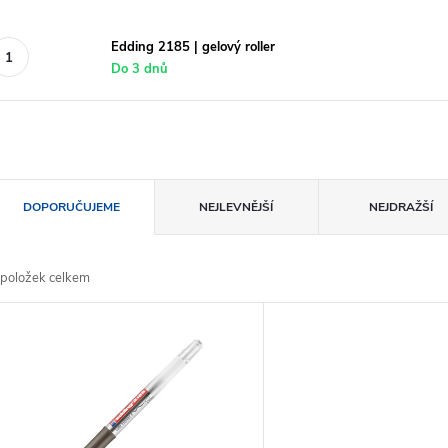
Edding 2185 | gelový roller
Do 3 dnů
Ř
DOPORUČUJEME
NEJLEVNĚJŠÍ
NEJDRAŽŠÍ
a
položek celkem
z
V
e
ý
n
p