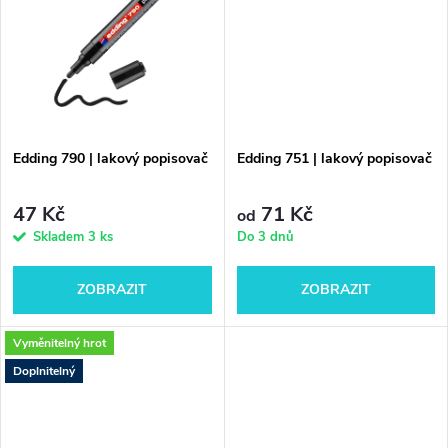
k
k
t
t
ů
ů
Edding 790 | lakový popisovač
Edding 751 | lakový popisovač
47 Kč
71 Kč
od
Skladem
3 ks
Do 3 dnů
ZOBRAZIT
ZOBRAZIT
Vyměnitelný hrot
Doplnitelný