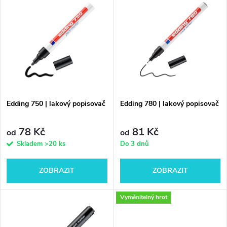
z
ý
Nejprodávanější
e
p
Abecedně
n
i
í
s
p
Edding 750 | lakový popisovač
Edding 780 | lakový popisovač
p
r
78 Kč
81 Kč
od
od
r
Skladem
>20 ks
Do 3 dnů
o
o
ZOBRAZIT
ZOBRAZIT
d
d
Vyměnitelný hrot
u
u