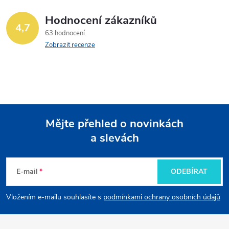
o
í
v
Hodnocení zákazníků
4,7
á
p
63 hodnocení
n
Zobrazit recenze
r
í
v
k
y
Mějte přehled o novinkách
v
a slevách
Z
ý
á
E-mail
ODEBÍRAT
p
p
i
Vložením e-mailu souhlasíte s
podmínkami ochrany osobních údajů
a
s