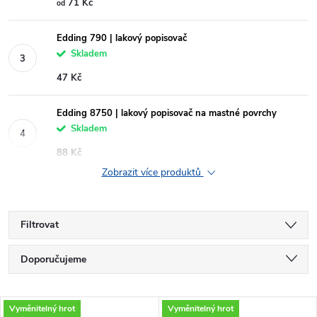
71 Kč
od
Edding 790 | lakový popisovač
Skladem
47 Kč
Edding 8750 | lakový popisovač na mastné povrchy
Skladem
88 Kč
Zobrazit více produktů
Filtrovat
Ř
Doporučujeme
a
Nejlevnější
V
Vyměnitelný hrot
Vyměnitelný hrot
Nejdražší