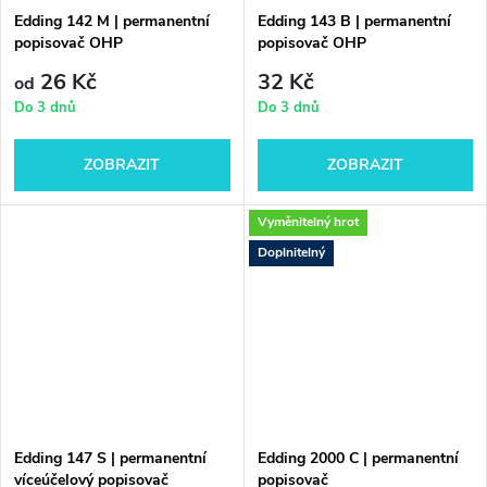
Edding 142 M | permanentní
Edding 143 B | permanentní
popisovač OHP
popisovač OHP
26 Kč
32 Kč
od
Do 3 dnů
Do 3 dnů
ZOBRAZIT
ZOBRAZIT
Vyměnitelný hrot
Doplnitelný
Edding 147 S | permanentní
Edding 2000 C | permanentní
víceúčelový popisovač
popisovač