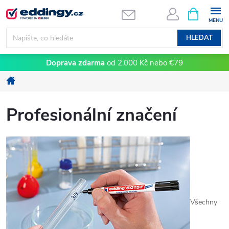
Přejít
NÁKUPNÍ
KOŠÍK
na
obsah
HLEDAT
Doprava zdarma
od 2.000 Kč nebo €79
Domů
Profesionální značení
Všechny