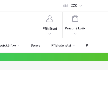
ky
CZK
NÁKUPNÍ
KOŠÍK
Prázdný košík
Přihlášení
ogické fixy
Příslušenství
Spreje
Podle materiá