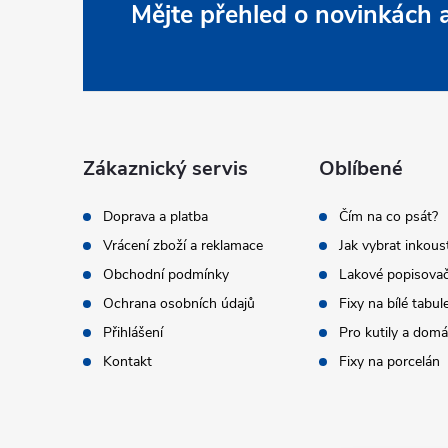
Z
Mějte přehled o novinkách
á
p
a
Zákaznický servis
Oblíbené
t
Doprava a platba
Čím na co psát?
i
Vrácení zboží a reklamace
Jak vybrat inkous
í
Obchodní podmínky
Lakové popisova
Ochrana osobních údajů
Fixy na bílé tabul
Přihlášení
Pro kutily a dom
Kontakt
Fixy na porcelán