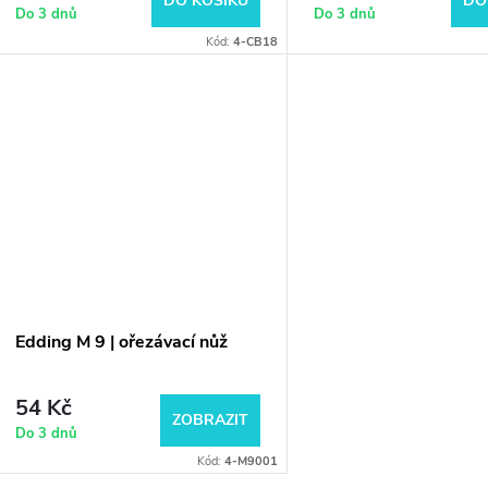
d
DO KOŠÍKU
DO
Do 3 dnů
Do 3 dnů
o
Kód:
4-CB18
u
d
k
u
t
k
ů
t
ů
Edding M 9 | ořezávací nůž
54 Kč
ZOBRAZIT
Do 3 dnů
Kód:
4-M9001