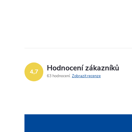
l
Hodnocení zákazníků
4,7
63 hodnocení
Zobrazit recenze
í
r