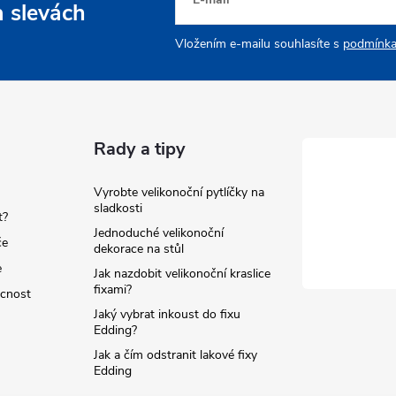
v
a slevách
k
Vložením e-mailu souhlasíte s
podmínka
y
v
ý
Rady a tipy
p
Vyrobte velikonoční pytlíčky na
sladkosti
t?
Jednoduché velikonoční
če
dekorace na stůl
s
e
Jak nazdobit velikonoční kraslice
u
fixami?
ácnost
Jaký vybrat inkoust do fixu
Edding?
Jak a čím odstranit lakové fixy
Edding