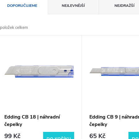
Ř
DOPORUČUJEME
NEJLEVNĚJŠÍ
NEJDRAŽŠÍ
a
položek celkem
z
V
e
ý
n
p
p
s
r
p
Edding CB 18 | náhradní
Edding CB 9 | náhrad
o
čepelky
čepelky
r
99 Kč
65 Kč