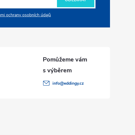
mi ochrany osobních údajů
info
@
eddingy.cz