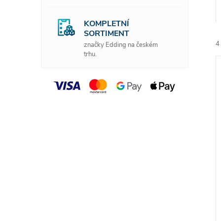
n
e
KOMPLETNÍ
SORTIMENT
4
značky Edding na českém
l
trhu.
í
i