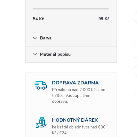
s
t
54
Kč
99
Kč
r
Barva
a
Materiál popisu
n
n
DOPRAVA ZDARMA
í
Při nákupu nad 2.000 Kč nebo
€79 za Vás zaplatíme
dopravu.
p
a
HODNOTNÝ DÁREK
ke každé objednávce nad 600
Kč / €24.