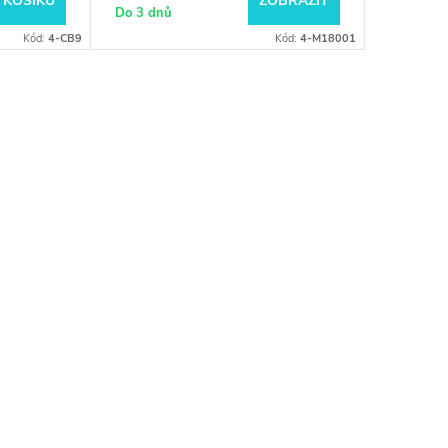
 KOŠÍKU
ZOBRAZIT
Do 3 dnů
Kód:
4-CB9
Kód:
4-M18001