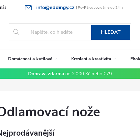
info@eddingy.cz
 nás
Rady a tipy
Vrácení zboží a reklamace
Obchodní podmín
| Po–Pá odpovídáme do 24 h
HLEDAT
Domácnost a kutilové
Kreslení a kreativita
Ekol
Doprava zdarma
od 2.000 Kč nebo €79
Odlamovací nože
Nejprodávanější