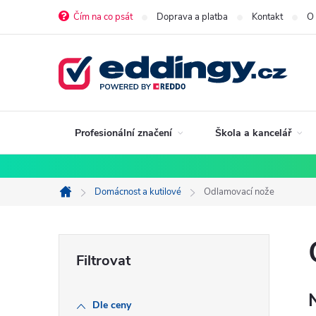
Přejít
Čím na co psát
Doprava a platba
Kontakt
O
na
obsah
Profesionální značení
Škola a kancelář
Domácnost a kutilové
Odlamovací nože
Domů
P
o
Dle ceny