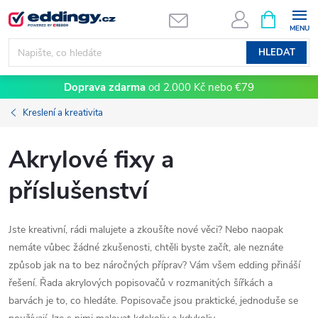
Přejít
NÁKUPNÍ
KOŠÍK
na
obsah
HLEDAT
Doprava zdarma
od 2.000 Kč nebo €79
Kreslení a kreativita
Akrylové fixy a
příslušenství
Jste kreativní, rádi malujete a zkoušíte nové věci? Nebo naopak
nemáte vůbec žádné zkušenosti, chtěli byste začít, ale neznáte
způsob jak na to bez náročných příprav? Vám všem edding přináší
řešení. Řada akrylových popisovačů v rozmanitých šířkách a
barvách je to, co hledáte. Popisovače jsou praktické, jednoduše se