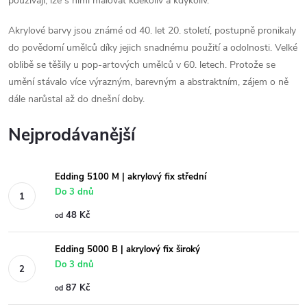
používají, lze s nimi malovat kdekoliv a kdykoliv.
Akrylové barvy jsou známé od 40. let 20. století, postupně pronikaly
do povědomí umělců díky jejich snadnému použití a odolnosti. Velké
oblibě se těšily u pop-artových umělců v 60. letech. Protože se
umění stávalo více výrazným, barevným a abstraktním, zájem o ně
dále narůstal až do dnešní doby.
Nejprodávanější
Edding 5100 M | akrylový fix střední
Do 3 dnů
48 Kč
od
Edding 5000 B | akrylový fix široký
Do 3 dnů
87 Kč
od