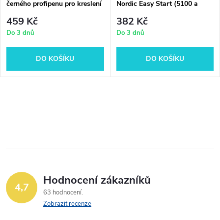
černého profipenu pro kreslení
Nordic Easy Start (5100 a
Manga (5300 F a 1800, 5ks)
5300, 8ks)
459 Kč
382 Kč
Do 3 dnů
Do 3 dnů
DO KOŠÍKU
DO KOŠÍKU
O
v
l
á
Hodnocení zákazníků
d
4,7
63 hodnocení
a
Zobrazit recenze