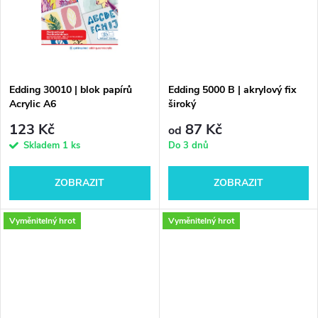
k
t
t
ů
ů
Edding 30010 | blok papírů
Edding 5000 B | akrylový fix
Acrylic A6
široký
123 Kč
87 Kč
od
Skladem
1 ks
Do 3 dnů
ZOBRAZIT
ZOBRAZIT
Vyměnitelný hrot
Vyměnitelný hrot