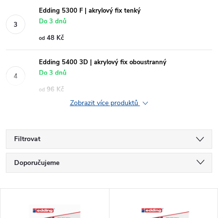
Edding 5300 F | akrylový fix tenký
Do 3 dnů
48 Kč
od
Edding 5400 3D | akrylový fix oboustranný
Do 3 dnů
96 Kč
od
Zobrazit více produktů
Filtrovat
Ř
Doporučujeme
a
Nejlevnější
V
Nejdražší
z