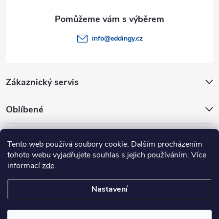
u
info
@
eddingy.cz
Zákaznický servis
Oblíbené
Rady a tipy
Tento web používá soubory cookie. Dalším procházením
tohoto webu vyjadřujete souhlas s jejich používáním. Více
informací
zde
.
Nastavení
Copyright 2026
Eddingy.cz
. Všechna práva vyhrazena.