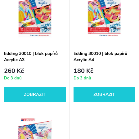
ý
Nejprodávanější
e
p
Abecedně
n
i
í
s
p
Edding 30010 | blok papírů
Edding 30010 | blok papírů
Acrylic A3
Acrylic A4
p
r
260 Kč
180 Kč
r
Do 3 dnů
Do 3 dnů
o
o
ZOBRAZIT
ZOBRAZIT
d
d
u
u
k