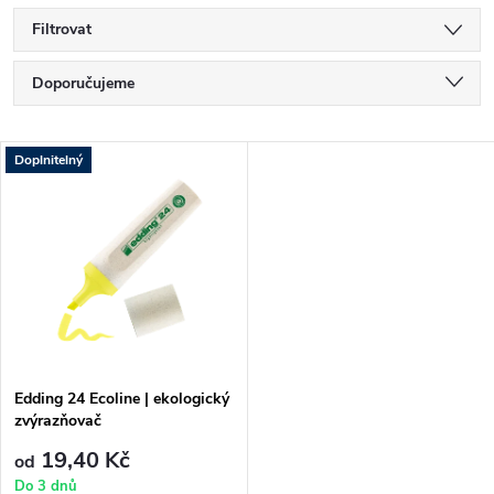
Filtrovat
Ř
Doporučujeme
a
Nejlevnější
V
Doplnitelný
Nejdražší
z
ý
Nejprodávanější
e
p
Abecedně
n
i
í
s
p
Edding 24 Ecoline | ekologický
zvýrazňovač
p
r
19,40 Kč
od
Do 3 dnů