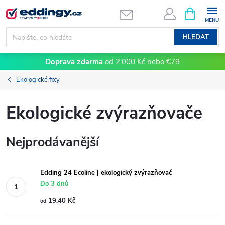
Přejít
NÁKUPNÍ
KOŠÍK
na
obsah
HLEDAT
Doprava zdarma
od 2.000 Kč nebo €79
Ekologické fixy
Ekologické zvýrazňovače
Nejprodávanější
Edding 24 Ecoline | ekologický zvýrazňovač
Do 3 dnů
19,40 Kč
od