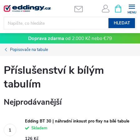
Přejít
NÁKUPNÍ
KOŠÍK
na
obsah
HLEDAT
Doprava zdarma
od 2.000 Kč nebo €79
Popisovače na tabule
Příslušenství k bílým
tabulím
Nejprodávanější
Edding BT 30 | náhradní inkoust pro fixy na bílé tabule
Skladem
126 Kč