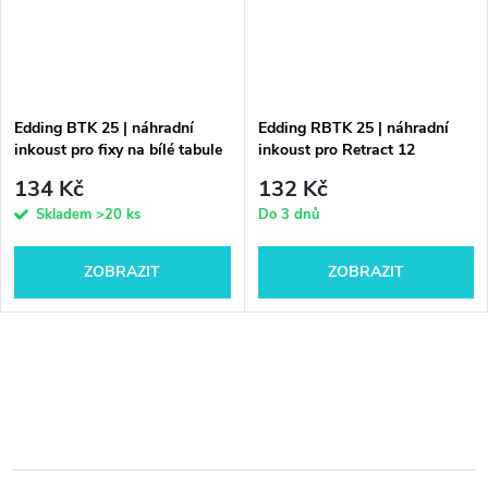
Edding BTK 25 | náhradní
Edding RBTK 25 | náhradní
inkoust pro fixy na bílé tabule
inkoust pro Retract 12
134 Kč
132 Kč
Skladem
>20 ks
Do 3 dnů
ZOBRAZIT
ZOBRAZIT
O
v
l