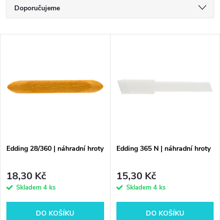
Ř
Doporučujeme
a
Nejlevnější
V
Nejdražší
z
ý
Nejprodávanější
e
p
Abecedně
n
i
í
s
p
Edding 28/360 | náhradní hroty
Edding 365 N | náhradní hroty
p
r
18,30 Kč
15,30 Kč
r
Skladem
4 ks
Skladem
4 ks
o
o
DO KOŠÍKU
DO KOŠÍKU