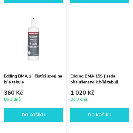
d
d
u
u
k
k
t
t
ů
ů
Edding BMA 1 | čistící sprej na
Edding BMA 15S | sada
bílé tabule
příslušenství k bílé tabuli
360 Kč
1 020 Kč
Do 3 dnů
Do 3 dnů
DO KOŠÍKU
DO KOŠÍKU