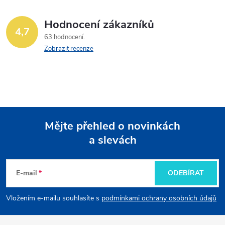
á
Hodnocení zákazníků
d
4,7
63 hodnocení
a
Zobrazit recenze
c
í
p
Mějte přehled o novinkách
r
a slevách
Z
v
k
á
E-mail
ODEBÍRAT
y
p
Vložením e-mailu souhlasíte s
podmínkami ochrany osobních údajů
v
a