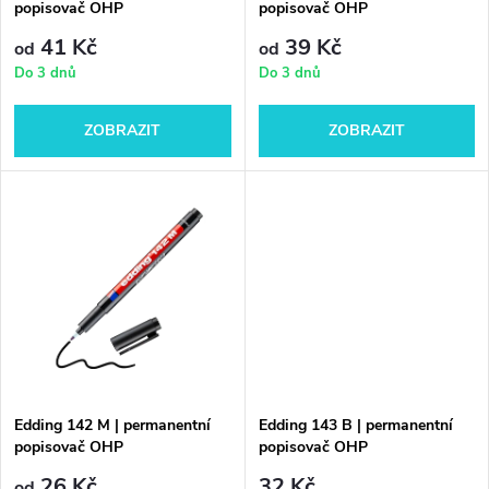
p
popisovač OHP
popisovač OHP
p
r
41 Kč
39 Kč
od
od
r
Do 3 dnů
Do 3 dnů
o
o
ZOBRAZIT
ZOBRAZIT
d
d
u
u
k
k
t
t
ů
ů
Edding 142 M | permanentní
Edding 143 B | permanentní
popisovač OHP
popisovač OHP
26 Kč
32 Kč
od