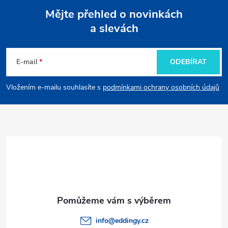
Mějte přehled o novinkách
r
a slevách
Z
v
k
á
E-mail
ODEBÍRAT
y
p
Vložením e-mailu souhlasíte s
podmínkami ochrany osobních údajů
v
a
ý
t
p
i
í
s
u
info
@
eddingy.cz