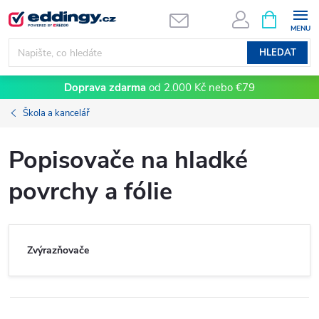
Přejít
NÁKUPNÍ
KOŠÍK
na
obsah
HLEDAT
Doprava zdarma
od 2.000 Kč nebo €79
Škola a kancelář
Popisovače na hladké
povrchy a fólie
Zvýrazňovače