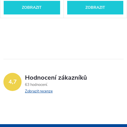
ZOBRAZIT
ZOBRAZIT
O
v
l
á
Hodnocení zákazníků
d
4,7
63 hodnocení
a
Zobrazit recenze
c
í
p