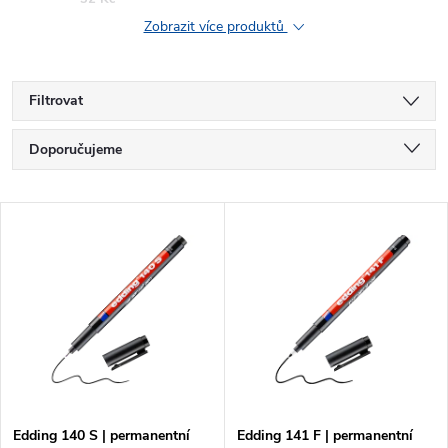
Zobrazit více produktů
Filtrovat
Ř
Doporučujeme
a
Nejlevnější
V
Nejdražší
z
ý
Nejprodávanější
e
p
Abecedně
n
i
í
s
Edding 140 S | permanentní
Edding 141 F | permanentní