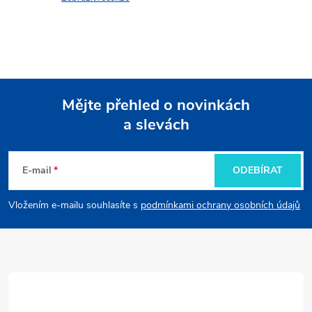
c
í
p
Mějte přehled o novinkách
r
a slevách
Z
v
k
á
E-mail
ODEBÍRAT
y
p
Vložením e-mailu souhlasíte s
podmínkami ochrany osobních údajů
v
a
ý
t
p
i
í