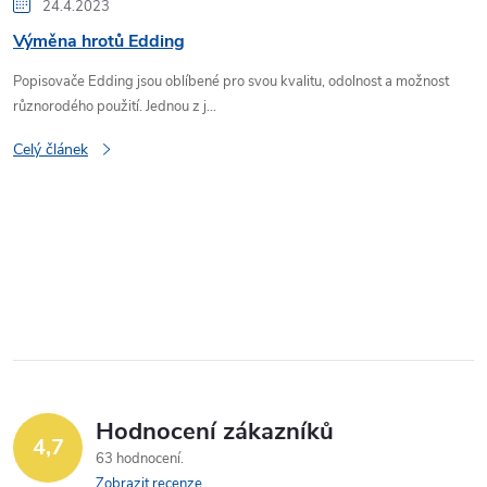
24.4.2023
Výměna hrotů Edding
Popisovače Edding jsou oblíbené pro svou kvalitu, odolnost a možnost
různorodého použití. Jednou z j...
Celý článek
O
v
l
á
Hodnocení zákazníků
d
4,7
63 hodnocení
a
Zobrazit recenze