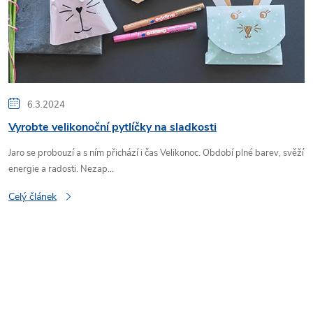
s
č
l
6.3.2024
Vyrobte velikonoční pytlíčky na sladkosti
á
Jaro se probouzí a s ním přichází i čas Velikonoc. Období plné barev, svěží
n
energie a radosti. Nezap...
k
Celý článek
ů