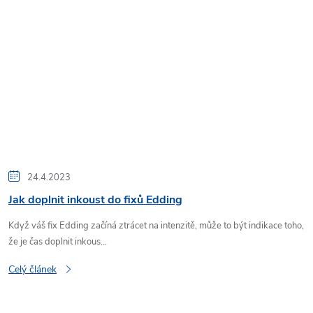
24.4.2023
Jak doplnit inkoust do fixů Edding
Když váš fix Edding začíná ztrácet na intenzitě, může to být indikace toho,
že je čas doplnit inkous...
Celý článek