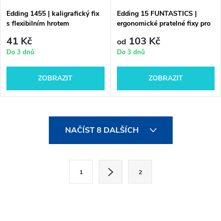
Edding 1455 | kaligrafický fix
Edding 15 FUNTASTICS |
s flexibilním hrotem
ergonomické pratelné fixy pro
školáky
41 Kč
103 Kč
od
Do 3 dnů
Do 3 dnů
ZOBRAZIT
ZOBRAZIT
O
NAČÍST 8 DALŠÍCH
v
l
S
1
2
t
á
r
d
á