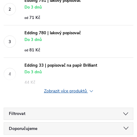
Edding 751 | lakový popisovač
Do 3 dnů
71 Kč
od
Edding 780 | lakový popisovač
Do 3 dnů
81 Kč
od
Edding 33 | popisovač na papír Brilliant
Do 3 dnů
44 Kč
Zobrazit více produktů
Filtrovat
Ř
Doporučujeme