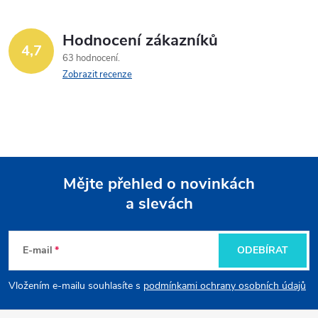
Hodnocení zákazníků
4,7
63 hodnocení
Zobrazit recenze
Mějte přehled o novinkách
a slevách
Z
á
E-mail
ODEBÍRAT
p
Vložením e-mailu souhlasíte s
podmínkami ochrany osobních údajů