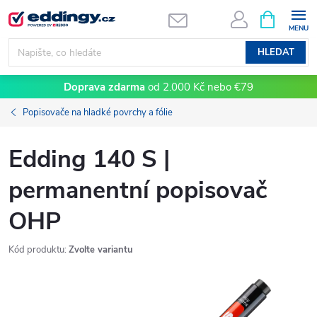
Přejít
NÁKUPNÍ
KOŠÍK
na
obsah
HLEDAT
Doprava zdarma
od 2.000 Kč nebo €79
Popisovače na hladké povrchy a fólie
Edding 140 S |
permanentní popisovač
OHP
Kód produktu:
Zvolte variantu