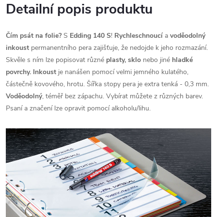
Detailní popis produktu
Čím psát na folie?
S
Edding 140 S
!
Rychleschnoucí
a
voděodolný
inkoust
permanentního pera zajišťuje, že nedojde k jeho rozmazání.
Skvěle s ním lze popisovat různé
plasty, sklo
nebo jiné
hladké
povrchy. Inkoust
je nanášen pomocí velmi jemného kulatého,
částečně kovového, hrotu. Šířka stopy pera je extra tenká - 0,3 mm.
Voděodolný
, téměř bez zápachu. Vybírat můžete z různých barev.
Psaní a značení lze opravit pomocí alkoholu/lihu.