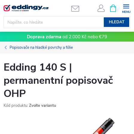
Přejít
NÁKUPNÍ
KOŠÍK
na
obsah
HLEDAT
Doprava zdarma
od 2.000 Kč nebo €79
Popisovače na hladké povrchy a fólie
Edding 140 S |
permanentní popisovač
OHP
Kód produktu:
Zvolte variantu