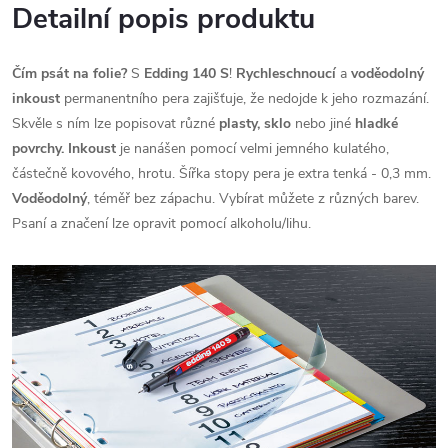
Detailní popis produktu
Čím psát na folie?
S
Edding 140 S
!
Rychleschnoucí
a
voděodolný
inkoust
permanentního pera zajišťuje, že nedojde k jeho rozmazání.
Skvěle s ním lze popisovat různé
plasty, sklo
nebo jiné
hladké
povrchy. Inkoust
je nanášen pomocí velmi jemného kulatého,
částečně kovového, hrotu. Šířka stopy pera je extra tenká - 0,3 mm.
Voděodolný
, téměř bez zápachu. Vybírat můžete z různých barev.
Psaní a značení lze opravit pomocí alkoholu/lihu.