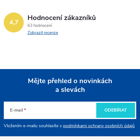
Hodnocení zákazníků
4,7
63 hodnocení
Zobrazit recenze
Mějte přehled o novinkách
a slevách
Z
á
E-mail
ODEBÍRAT
p
Vložením e-mailu souhlasíte s
podmínkami ochrany osobních údajů