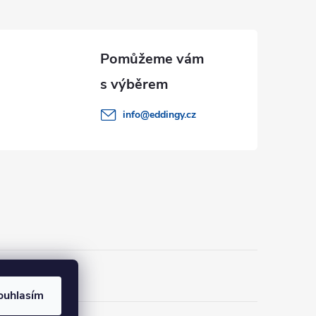
info
@
eddingy.cz
ouhlasím