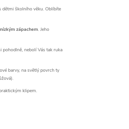
s dětmi školního věku. Oblíbíte
 nízkým zápachem
. Jeho
i pohodlně, nebolí Vás tak ruka
ové barvy, na světlý povrch ty
ůžová).
 praktickým klipem.