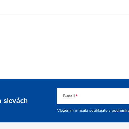
E-mail
a slevách
Vložením e-mailu souhlasíte s
podmínka