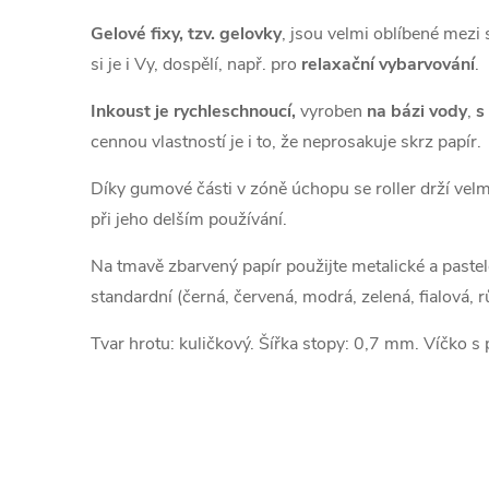
Gelové fixy, tzv. gelovky
, jsou velmi oblíbené mezi 
si je i Vy, dospělí, např. pro
relaxační vybarvování
.
Inkoust je rychleschnoucí,
vyroben
na bázi vody
,
s
cennou vlastností je i to, že neprosakuje skrz papír.
Díky gumové části v zóně úchopu se roller drží velm
při jeho delším používání.
Na tmavě zbarvený papír použijte metalické a pastel
standardní (černá, červená, modrá, zelená, fialová, r
Tvar hrotu: kuličkový. Šířka stopy: 0,7 mm. Víčko s