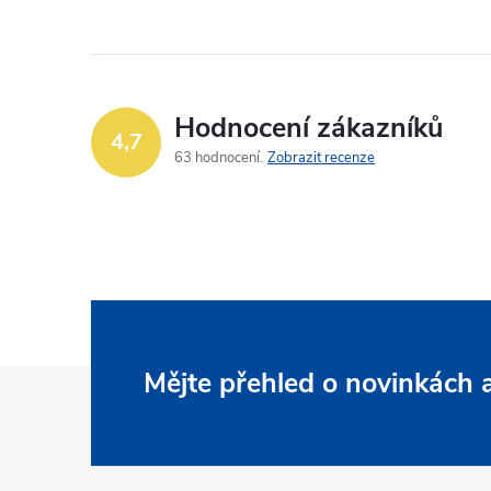
Hodnocení zákazníků
4,7
63 hodnocení
Zobrazit recenze
Z
Mějte přehled o novinkách
á