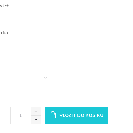
rvách
odukt
VLOŽIT DO KOŠÍKU