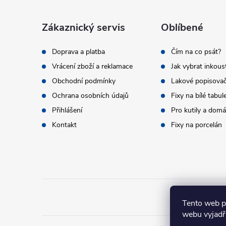
p
a
Zákaznický servis
Oblíbené
t
Doprava a platba
Čím na co psát?
Vrácení zboží a reklamace
Jak vybrat inkous
í
Obchodní podmínky
Lakové popisova
Ochrana osobních údajů
Fixy na bílé tabul
Přihlášení
Pro kutily a dom
Kontakt
Fixy na porcelán
Tento web p
webu vyjadřu