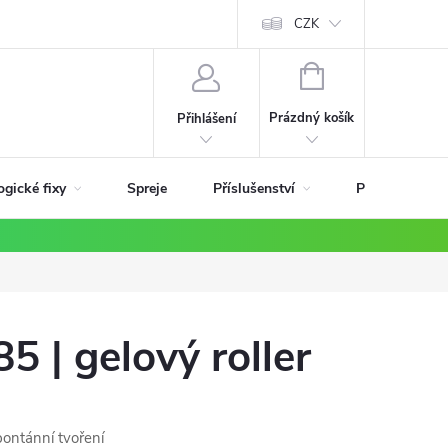
ky
CZK
NÁKUPNÍ
KOŠÍK
Prázdný košík
Přihlášení
ogické fixy
Příslušenství
Spreje
Podle materiá
5 | gelový roller
pontánní tvoření