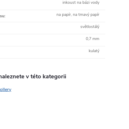
inkoust na bázi vody
na papír, na tmavý papír
isu
:
světlostálý
0,7 mm
kulatý
aleznete v této kategorii
ollery