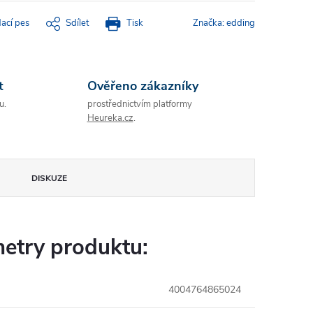
dací pes
Sdílet
Tisk
Značka:
edding
t
Ověřeno zákazníky
u.
prostřednictvím platformy
Heureka.cz
.
DISKUZE
etry produktu:
4004764865024