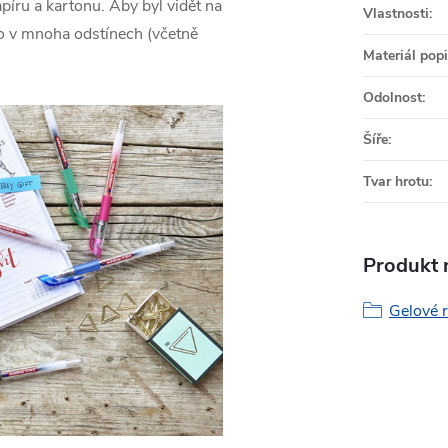
íru a kartonu. Aby byl vidět na
Vlastnosti
:
to v mnoha odstínech (včetně
Materiál pop
Odolnost
:
Šíře
:
Tvar hrotu
:
Produkt n
Gelové r