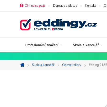
Přejít
Čím na co psát
Doprava a platba
Kontakt
O
na
obsah
Profesionální značení
Škola a kancelář
Škola a kancelář
Gelové rollery
Edding 2185 
Domů