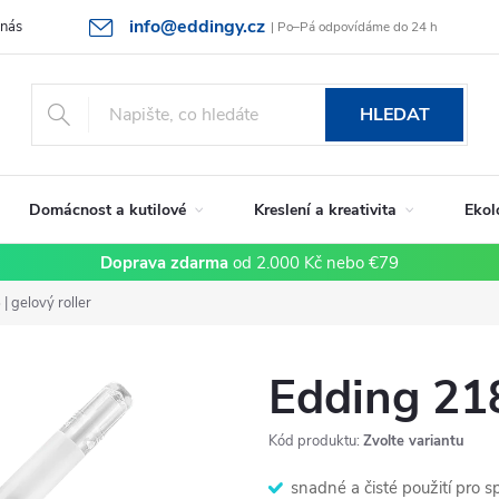
info@eddingy.cz
 nás
Rady a tipy
Vrácení zboží a reklamace
Obchodní podmín
| Po–Pá odpovídáme do 24 h
HLEDAT
Domácnost a kutilové
Kreslení a kreativita
Ekol
Doprava zdarma
od 2.000 Kč nebo €79
| gelový roller
Edding 218
Kód produktu:
Zvolte variantu
snadné a čisté použití pro s