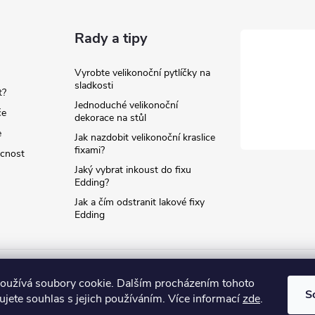
Rady a tipy
Vyrobte velikonoční pytlíčky na
sladkosti
t?
Jednoduché velikonoční
če
dekorace na stůl
e
Jak nazdobit velikonoční kraslice
fixami?
ácnost
Jaký vybrat inkoust do fixu
Edding?
Jak a čím odstranit lakové fixy
Edding
oužívá soubory cookie. Dalším procházením tohoto
S
jete souhlas s jejich používáním. Více informací
zde
.