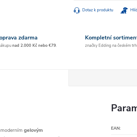
cena:
Dotaz k produktu
Hlí
oprava zdarma
Kompletní sortimen
nákupu
nad 2.000 Kč nebo €79
.
značky Edding na českém trh
Param
EAN
:
 s moderním
gelovým