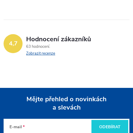
Hodnocení zákazníků
4,7
63 hodnocení
Zobrazit recenze
Mějte přehled o novinkách
a slevách
Z
á
E-mail
ODEBÍRAT