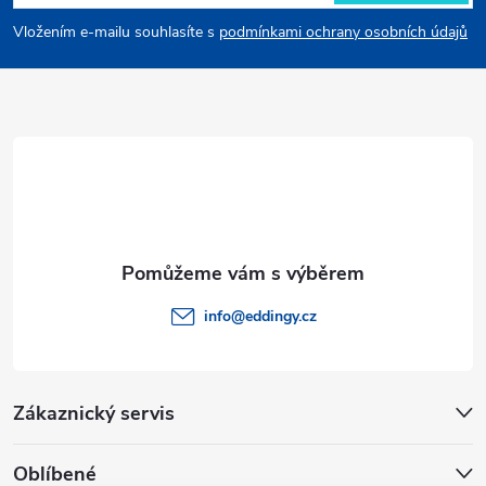
p
Vložením e-mailu souhlasíte s
podmínkami ochrany osobních údajů
a
t
í
info
@
eddingy.cz
Zákaznický servis
Oblíbené