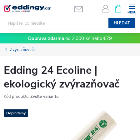
Přejít
NÁKUPNÍ
KOŠÍK
na
obsah
HLEDAT
Doprava zdarma
od 2.000 Kč nebo €79
Zvýrazňovače
Edding 24 Ecoline |
ekologický zvýrazňovač
Kód produktu:
Zvolte variantu
Doplnitelný