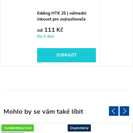
Edding HTK 25 | náhradní
inkoust pro zvýrazňovače
111 Kč
od
Do 3 dnů
ZOBRAZIT
Vyměnitelný hrot
Doplnitelný