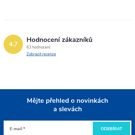
Hodnocení zákazníků
4,7
63 hodnocení
Zobrazit recenze
Mějte přehled o novinkách
a slevách
Z
á
E-mail
ODEBÍRAT