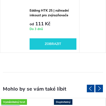
Edding HTK 25 | náhradní
inkoust pro zvýrazňovače
111 Kč
od
Do 3 dnů
ZOBRAZIT
Vyměnitelný hrot
Doplnitelný