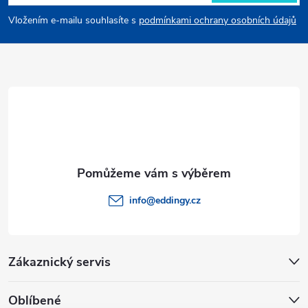
p
Vložením e-mailu souhlasíte s
podmínkami ochrany osobních údajů
a
t
í
info
@
eddingy.cz
Zákaznický servis
Oblíbené