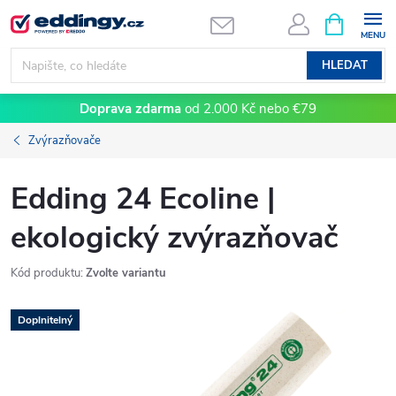
Přejít
NÁKUPNÍ
KOŠÍK
na
obsah
HLEDAT
Doprava zdarma
od 2.000 Kč nebo €79
Zvýrazňovače
Edding 24 Ecoline |
ekologický zvýrazňovač
Kód produktu:
Zvolte variantu
Doplnitelný