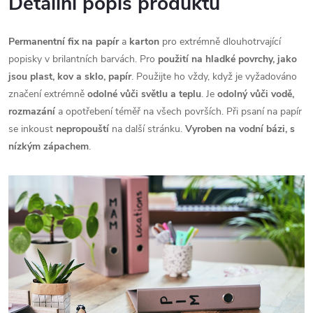
Detailní popis produktu
Permanentní fix
na papír
a
karton
pro extrémně dlouhotrvající
popisky v brilantních barvách. Pro
použití na hladké povrchy, jako
jsou plast, kov a sklo, papír
. Použijte ho vždy, když je vyžadováno
značení extrémně
odolné vůči světlu a teplu
. Je
odolný vůči vodě,
rozmazání
a opotřebení téměř na všech površích. Při psaní na papír
se inkoust
nepropouští
na další stránku.
Vyroben na vodní bázi, s
nízkým zápachem
.