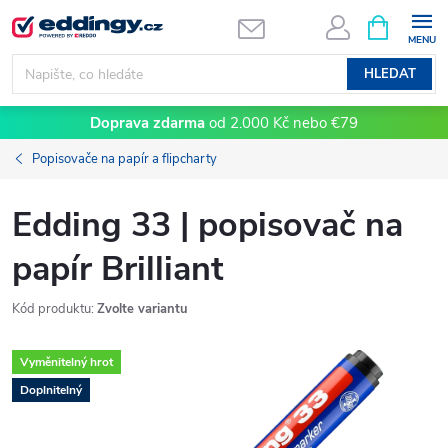
Přejít
NÁKUPNÍ
KOŠÍK
na
obsah
HLEDAT
Doprava zdarma
od 2.000 Kč nebo €79
Popisovače na papír a flipcharty
Edding 33 | popisovač na
papír Brilliant
Kód produktu:
Zvolte variantu
Vyměnitelný hrot
Doplnitelný