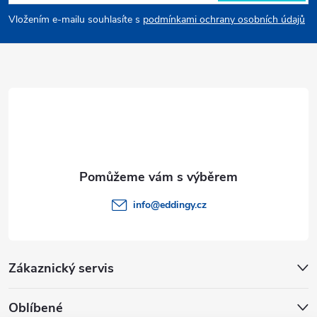
p
Vložením e-mailu souhlasíte s
podmínkami ochrany osobních údajů
a
t
í
info
@
eddingy.cz
Zákaznický servis
Oblíbené