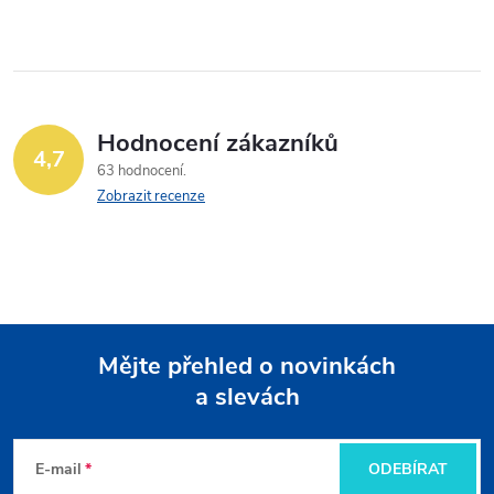
Hodnocení zákazníků
4,7
63 hodnocení
Zobrazit recenze
Mějte přehled o novinkách
a slevách
Z
á
E-mail
ODEBÍRAT