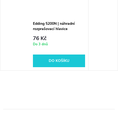
Edding 5200N | náhradní
rozprašovací hlavice
76 Kč
Do 3 dnů
DO KOŠÍKU