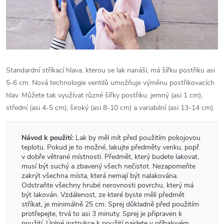
Standardní stříkací hlava, kterou se lak nanáší, má šířku postřiku asi
5-6 cm. Nová technologie ventilů umožňuje výměnu postřikovacích
hlav. Můžete tak využívat různé šířky postřiku: jemný (asi 1 cm),
střední (asi 4-5 cm), široký (asi 8-10 cm) a variabilní (asi 13-14 cm).
Návod k použití:
Lak by měl mít před použitím pokojovou
teplotu. Pokud je to možné, lakujte předměty venku, popř.
v dobře větrané místnosti. Předmět, který budete lakovat,
musí být suchý a zbavený všech nečistot. Nezapomeňte
zakrýt všechna místa, která nemají být nalakována.
Odstraňte všechny hrubé nerovnosti povrchu, který má
být lakován. Vzdálenost, ze které byste měli předmět
stříkat, je minimálně 25 cm. Sprej důkladně před použitím
protřepejte, trvá to asi 3 minuty. Sprej je připraven k
použití. Úplné instrukce k použití najdete v příbalovém