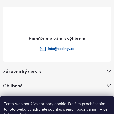
t
í
info
@
eddingy.cz
Zákaznický servis
Oblíbené
Rady a tipy
Tento web používá soubory cookie. Dalším procházením
tohoto webu vyjadřujete souhlas s jejich používáním. Více