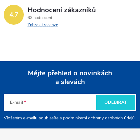
Hodnocení zákazníků
4,7
63 hodnocení
Zobrazit recenze
Mějte přehled o novinkách
a slevách
Z
á
E-mail
ODEBÍRAT
p
Vložením e-mailu souhlasíte s
podmínkami ochrany osobních údajů
a