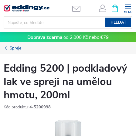
Přejít
NÁKUPNÍ
KOŠÍK
na
obsah
HLEDAT
Doprava zdarma
od 2.000 Kč nebo €79
Spreje
Edding 5200 | podkladový
lak ve spreji na umělou
hmotu, 200ml
Kód produktu:
4-5200998