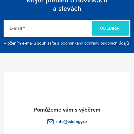
Mějte přehled o novinkách
a slevách
Z
á
E-mail
ODEBÍRAT
p
Vložením e-mailu souhlasíte s
podmínkami ochrany osobních údajů
a
t
í
info
@
eddingy.cz