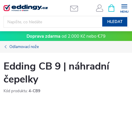
Přejít
NÁKUPNÍ
KOŠÍK
na
obsah
HLEDAT
Doprava zdarma
od 2.000 Kč nebo €79
Odlamovací nože
Edding CB 9 | náhradní
čepelky
Kód produktu:
4-CB9