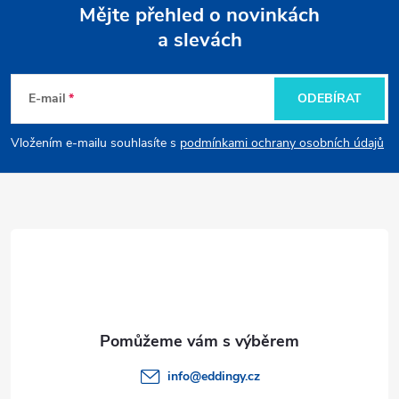
Mějte přehled o novinkách
a slevách
Z
á
E-mail
ODEBÍRAT
p
Vložením e-mailu souhlasíte s
podmínkami ochrany osobních údajů
a
t
í
info
@
eddingy.cz