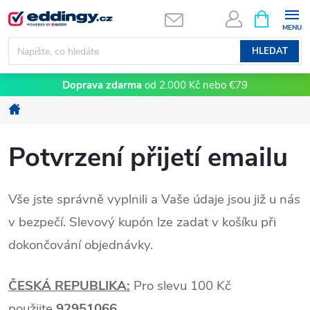
Přejít
NÁKUPNÍ
KOŠÍK
na
obsah
HLEDAT
Doprava zdarma
od 2.000 Kč nebo €79
Domů
Potvrzení přijetí emailu
Vše jste správně vyplnili a Vaše údaje jsou již u nás
v bezpečí. Slevový kupón lze zadat v košíku při
dokončování objednávky.
ČESKÁ REPUBLIKA:
Pro slevu 100 Kč
použijte
92951066
.