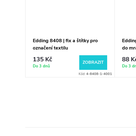
ý (UV)
Edding 8408 | fix a štítky pro
Eddin
označení textilu
do mr
135 Kč
88 K
KOŠÍKU
ZOBRAZIT
Do 3 dnů
Do 3 d
ód:
4-8280100
Kód:
4-8408-1-4001