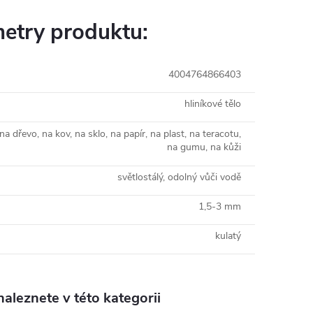
etry produktu:
4004764866403
hliníkové tělo
na dřevo, na kov, na sklo, na papír, na plast, na teracotu,
na gumu, na kůži
světlostálý, odolný vůči vodě
1,5-3 mm
kulatý
aleznete v této kategorii