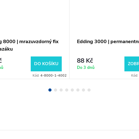
g 8000 | mrazuvzdorný fix
Edding 3000 | permanentní
azáku
č
88 Kč
DO KOŠÍKU
ZOBR
nů
Do 3 dnů
Kód:
4-8000-1-4002
Kód: