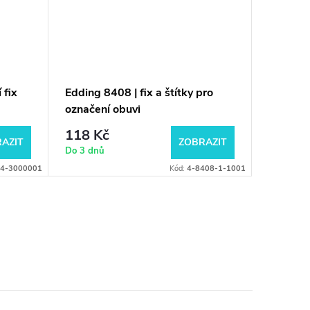
 fix
Edding 8408 | fix a štítky pro
Edding 
označení obuvi
118 Kč
66 Kč
AZIT
ZOBRAZIT
Do 3 dnů
Do 3 dnů
4-3000001
Kód:
4-8408-1-1001