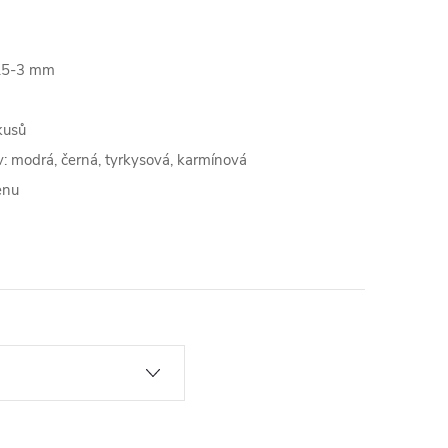
1.5-3 mm
kusů
: modrá, černá, tyrkysová, karmínová
enu