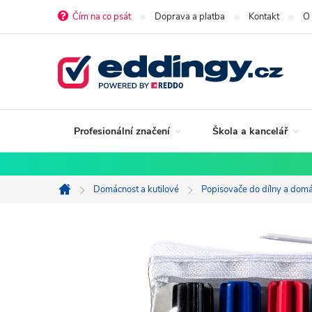
Přejít
Čím na co psát
Doprava a platba
Kontakt
O
na
obsah
Profesionální značení
Škola a kancelář
Domácnost a kutilové
Popisovače do dílny a domá
Domů