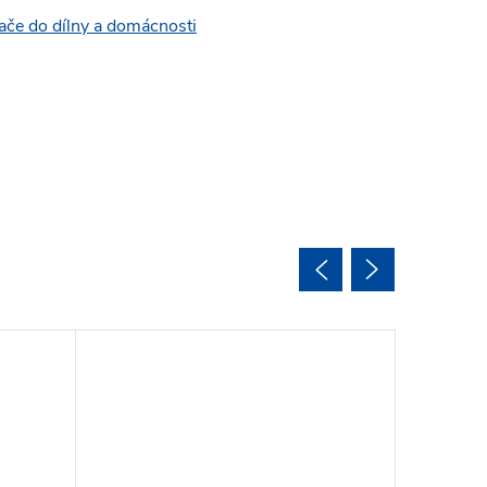
ače do dílny a domácnosti
Vyměnite
Doplnite