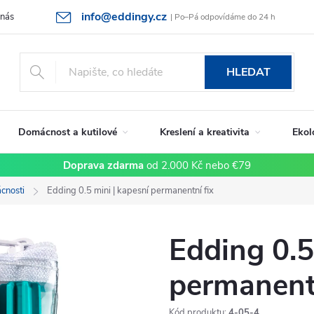
info@eddingy.cz
 nás
Rady a tipy
Vrácení zboží a reklamace
Obchodní podmín
| Po–Pá odpovídáme do 24 h
HLEDAT
Domácnost a kutilové
Kreslení a kreativita
Ekol
Doprava zdarma
od 2.000 Kč nebo €79
cnosti
Edding 0.5 mini | kapesní permanentní fix
Edding 0.5
permanentn
Kód produktu:
4-05-4