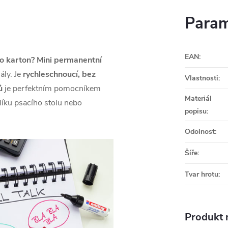
Param
EAN
:
bo karton?
Mini permanentní
ály. Je
rychleschnoucí,
bez
Vlastnosti
:
ů
je perfektním pomocníkem
Materiál
líku psacího stolu nebo
popisu
:
Odolnost
:
Šíře
:
Tvar hrotu
:
Produkt n