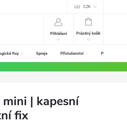
ky
CZK
NÁKUPNÍ
KOŠÍK
Prázdný košík
Přihlášení
ogické fixy
Příslušenství
Spreje
Podle materiá
 mini | kapesní
í fix