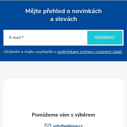
Mějte přehled o novinkách
a slevách
Z
á
E-mail
ODEBÍRAT
p
Vložením e-mailu souhlasíte s
podmínkami ochrany osobních údajů
a
t
í
info
@
eddingy.cz