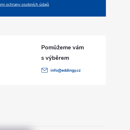
mi ochrany osobních údajů
info
@
eddingy.cz