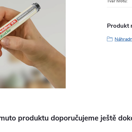
Tvar hrotu
:
Produkt n
Náhradní
muto produktu doporučujeme ještě dok