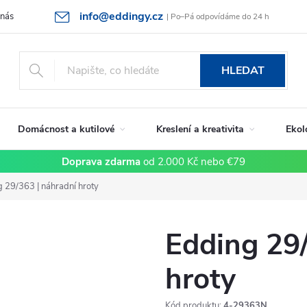
info@eddingy.cz
 nás
Rady a tipy
Vrácení zboží a reklamace
Obchodní podmín
| Po–Pá odpovídáme do 24 h
HLEDAT
Domácnost a kutilové
Kreslení a kreativita
Ekol
Doprava zdarma
od 2.000 Kč nebo €79
 29/363 | náhradní hroty
Edding 29/
hroty
Kód produktu:
4-29363N