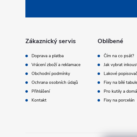
á
p
a
Zákaznický servis
Oblíbené
t
Doprava a platba
Čím na co psát?
Vrácení zboží a reklamace
Jak vybrat inkous
í
Obchodní podmínky
Lakové popisova
Ochrana osobních údajů
Fixy na bílé tabul
Přihlášení
Pro kutily a dom
Kontakt
Fixy na porcelán