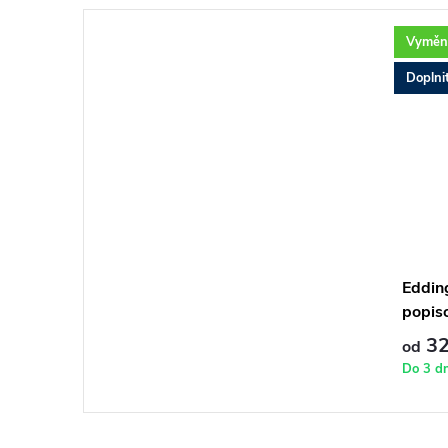
Vyměni
Doplni
Edding
popiso
32
od
Do 3 d