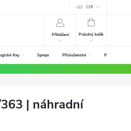
ky
CZK
NÁKUPNÍ
KOŠÍK
Prázdný košík
Přihlášení
ogické fixy
Příslušenství
Spreje
Podle materiá
363 | náhradní