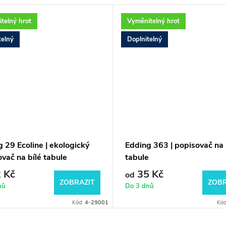
telný hrot
Vyměnitelný hrot
telný
Doplnitelný
 29 Ecoline | ekologický
Edding 363 | popisovač na 
vač na bílé tabule
tabule
 Kč
35 Kč
od
ZOBRAZIT
ZOBR
nů
Do 3 dnů
Kód:
4-29001
Kó