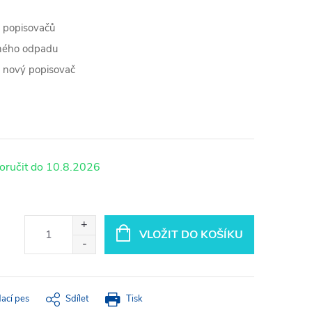
t popisovačů
aného odpadu
a nový popisovač
10.8.2026
VLOŽIT DO KOŠÍKU
dací pes
Sdílet
Tisk