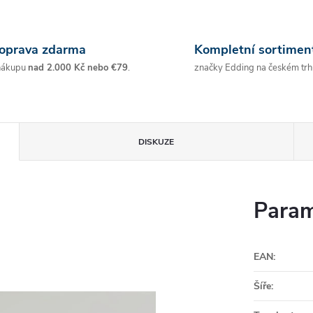
oprava zdarma
Kompletní sortimen
nákupu
nad 2.000 Kč nebo €79
.
značky Edding na českém trh
DISKUZE
Param
EAN
:
Šíře
: