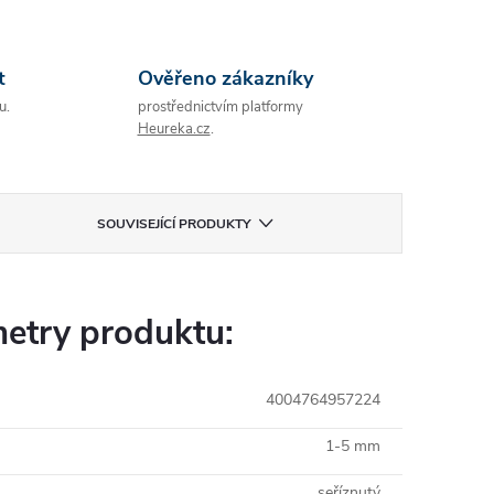
t
Ověřeno zákazníky
u.
prostřednictvím platformy
Heureka.cz
.
SOUVISEJÍCÍ PRODUKTY
etry produktu:
4004764957224
1-5 mm
seříznutý