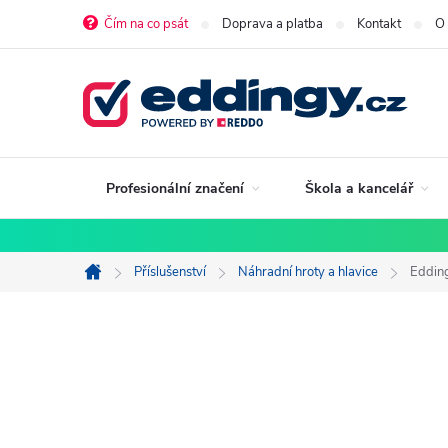
Přejít
Čím na co psát
Doprava a platba
Kontakt
O
na
obsah
Profesionální značení
Škola a kancelář
Příslušenství
Náhradní hroty a hlavice
Edding
Domů