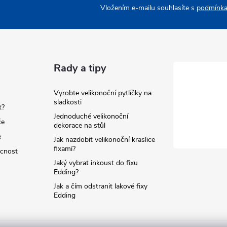
Vložením e-mailu souhlasíte s
podmínka
Rady a tipy
Vyrobte velikonoční pytlíčky na
sladkosti
t?
Jednoduché velikonoční
če
dekorace na stůl
e
Jak nazdobit velikonoční kraslice
fixami?
ácnost
Jaký vybrat inkoust do fixu
Edding?
Jak a čím odstranit lakové fixy
Edding