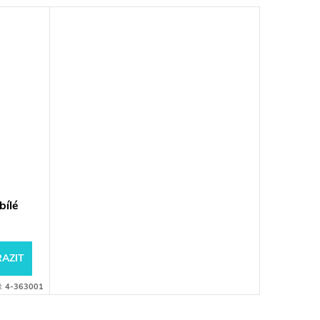
bílé
AZIT
d:
4-363001