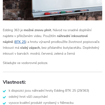
Edding 363 je
možné znovu plnit.
Návod na snadné doplnění
najdete v přiloženém videu. Použitím
náhradní inkoustové
náplně
(
BTK 25
) a hrotu výrazně prodloužíte životnost popisovače.
Inkoust má
slabý zápach,
bez přidaného butylacetátu. Doplnitelný
inkoust v barvách: modrá, červená, zelená a černá
Skladujte ve vodorovné poloze.
Vlastnosti:
k dispozici jsou náhradní hroty Edding BTK 25 (29/363)
odolný hrot vůči zasychání
vysoce kvalitní produkt vyrobený v Německu