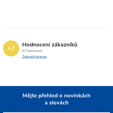
Hodnocení zákazníků
4,7
63 hodnocení
Zobrazit recenze
Mějte přehled o novinkách
a slevách
Z