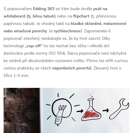
S popisovačem
Edding 363
se Vám bude skvěle
psát na
whiteboard (tj. bílou tabuli)
nebo na
flipchart
(tj. přenosnou
papírovou tabuli). Je vhodný také na
hladké skleněné, melaminové
nebo emailové povrchy
. Je
rychleschnoucí
. Zapomenete-li
popisovač otevřený, neobávejte se, že by hrot zaschl. Díky
technologii
„cap-off“
ho lze nechat bez víčka i několik dní
(testováno podle normy ISO 554). Barva popisovače není náchylná
ke změně při dlouhodobém vystavení světlu. Písmo lze otřít suchou
cestou prakticky ze všech
neporézních povrchů
. Zkosený hrot o
šířce 1-5 mm.