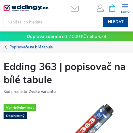
Přejít
NÁKUPNÍ
KOŠÍK
na
obsah
HLEDAT
Doprava zdarma
od 2.000 Kč nebo €79
Popisovače na bílé tabule
Edding 363 | popisovač na
bílé tabule
Kód produktu:
Zvolte variantu
Vyměnitelný hrot
Doplnitelný