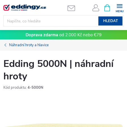
Přejít
NÁKUPNÍ
KOŠÍK
na
obsah
HLEDAT
Doprava zdarma
od 2.000 Kč nebo €79
Náhradní hroty a hlavice
Edding 5000N | náhradní
hroty
Kód produktu:
4-5000N