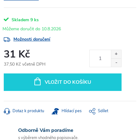
Skladem
9 ks
10.8.2026
Možnosti doručení
31 Kč
37,50 Kč včetně DPH
Měrná
cena:
VLOŽIT DO KOŠÍKU
Dotaz k produktu
Hlídací pes
Sdílet
Odborně Vám poradíme
s výběrem vhodného popisovače.