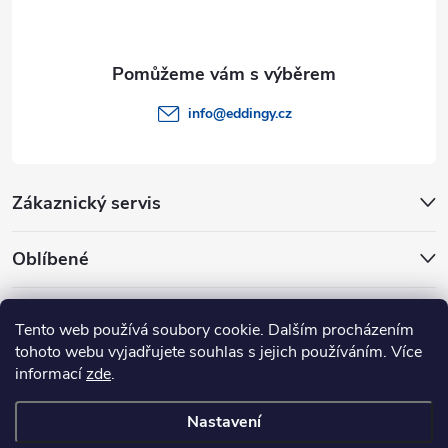
í
info
@
eddingy.cz
Zákaznický servis
Oblíbené
Rady a tipy
Tento web používá soubory cookie. Dalším procházením
tohoto webu vyjadřujete souhlas s jejich používáním. Více
informací
zde
.
Nastavení