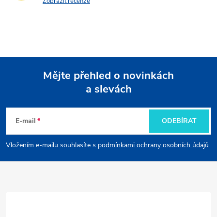
Zobrazit recenze
Mějte přehled o novinkách
a slevách
Z
á
E-mail
ODEBÍRAT
p
Vložením e-mailu souhlasíte s
podmínkami ochrany osobních údajů
a
t