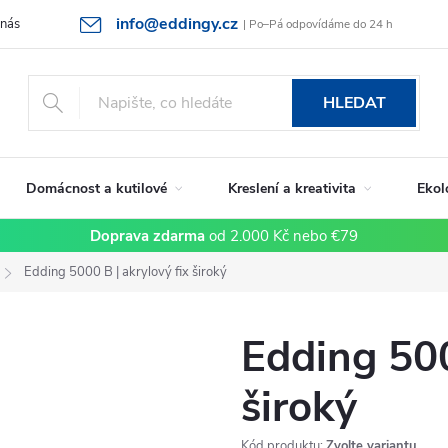
info@eddingy.cz
 nás
Rady a tipy
Vrácení zboží a reklamace
Obchodní podmín
| Po–Pá odpovídáme do 24 h
HLEDAT
Domácnost a kutilové
Kreslení a kreativita
Ekol
Doprava zdarma
od 2.000 Kč nebo €79
Edding 5000 B | akrylový fix široký
Edding 500
široký
Kód produktu:
Zvolte variantu