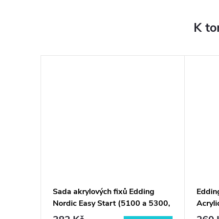
K to
erného
Sada akrylových fixů Edding
Eddin
anga
Nordic Easy Start (5100 a 5300,
Acryli
8ks)