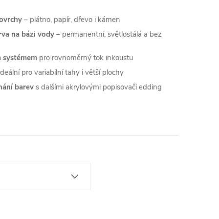
povrchy
– plátno, papír, dřevo i kámen
va na bázi vody
– permanentní, světlostálá a bez
ým systémem
pro rovnoměrný tok inkoustu
deální pro variabilní tahy i větší plochy
nání barev
s dalšími akrylovými popisovači edding