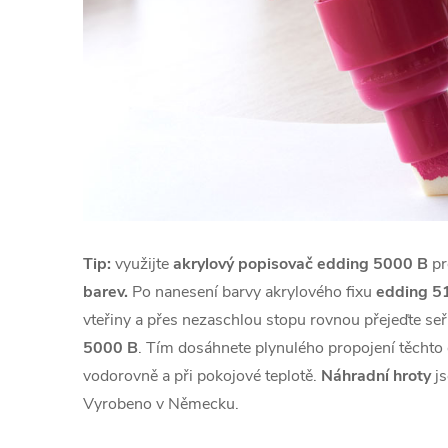
Tip:
využijte
akrylový popisovač edding 5000 B
p
barev.
Po nanesení barvy akrylového fixu
edding 5
vteřiny a přes nezaschlou stopu rovnou přejeďte se
5000 B
. Tím dosáhnete plynulého propojení těchto 
vodorovně a při pokojové teplotě.
Náhradní hroty
js
Vyrobeno v Německu.