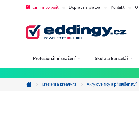
Přejít
Čím na co psát
Doprava a platba
Kontakt
O
na
obsah
Profesionální značení
Škola a kancelář
Kreslení a kreativita
Akrylové fixy a příslušenství
Domů