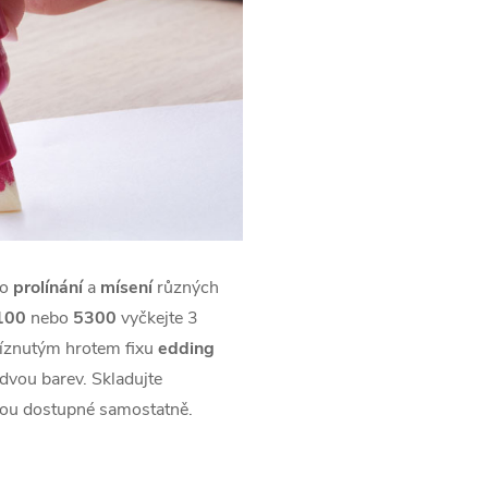
ro
prolínání
a
mísení
různých
100
nebo
5300
vyčkejte 3
říznutým hrotem fixu
edding
dvou barev. Skladujte
ou dostupné samostatně.