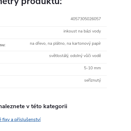
etry produktu:
4057305026057
inkoust na bázi vody
na dřevo, na plátno, na kartonový papír
isu
:
světlostálý, odolný vůči vodě
5-10 mm
seříznutý
aleznete v této kategorii
 fixy a příslušenství