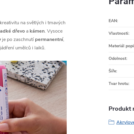
Param
EAN
:
reativitu na světlých i tmavých
ladké dřevo
a
kámen
. Vysoce
Vlastnosti
:
y
je po zaschnutí
permanentní
,
Materiál pop
jádření umělců i laiků.
Odolnost
:
Šíře
:
Tvar hrotu
:
Produkt n
Akrylové