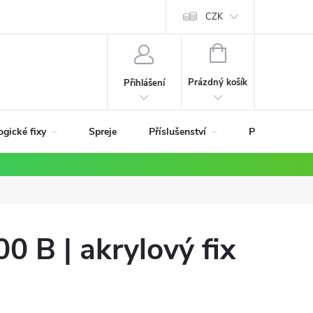
ky
CZK
NÁKUPNÍ
KOŠÍK
Prázdný košík
Přihlášení
ogické fixy
Příslušenství
Spreje
Podle materiá
0 B | akrylový fix