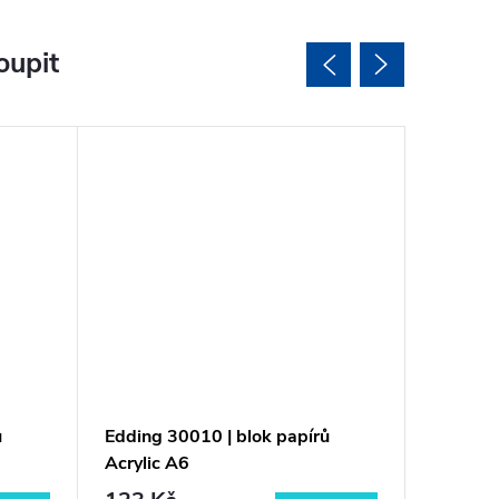
oupit
ů
Edding 30010 | blok papírů
Edding 
Acrylic A6