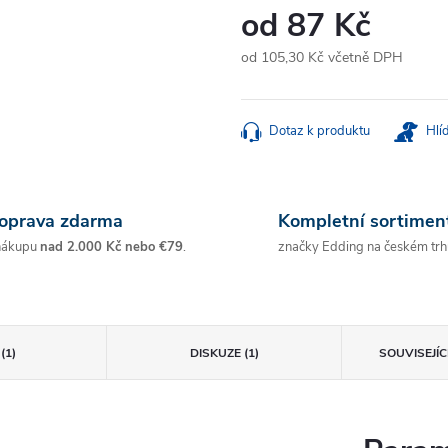
od
87 Kč
od
105,30 Kč
včetně DPH
Měrná
cena:
Dotaz k produktu
Hlí
oprava zdarma
Kompletní sortimen
nákupu
nad 2.000 Kč nebo €79
.
značky Edding na českém trh
(1)
DISKUZE (1)
SOUVISEJÍ