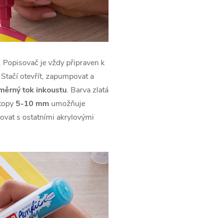
 Popisovač je vždy připraven k
. Stačí otevřít, zapumpovat a
měrný tok inkoustu
. Barva zlatá
stopy
5-10 mm
umožňuje
novat s ostatními akrylovými