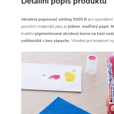
Detailní popis produktu
Akrylový popisovač
edding 5000 B
pro spontánní k
površích materiálů jako je
plátno
,
malířský papír
,
h
kvalitní
pigmentovaná akrylová barva
na bázi vod
světlostálá
a
bez zápachu
. Vhodné pro kreativní vy