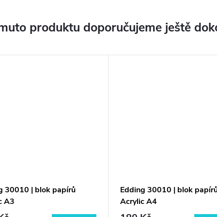
muto produktu doporučujeme ještě dok
g 30010 | blok papírů
Edding 30010 | blok papír
c A3
Acrylic A4