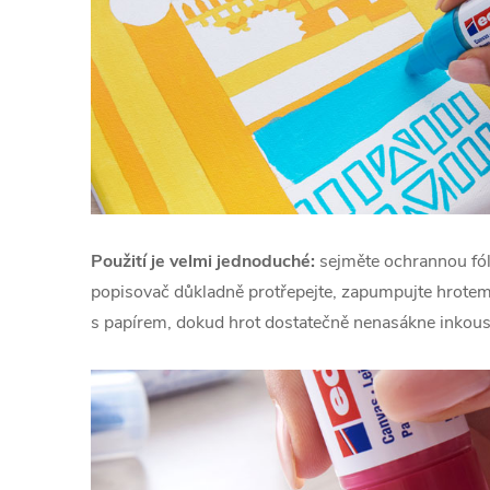
Použití je velmi jednoduché:
sejměte ochrannou fól
popisovač důkladně protřepejte, zapumpujte hrotem
s papírem, dokud hrot dostatečně nenasákne inkou