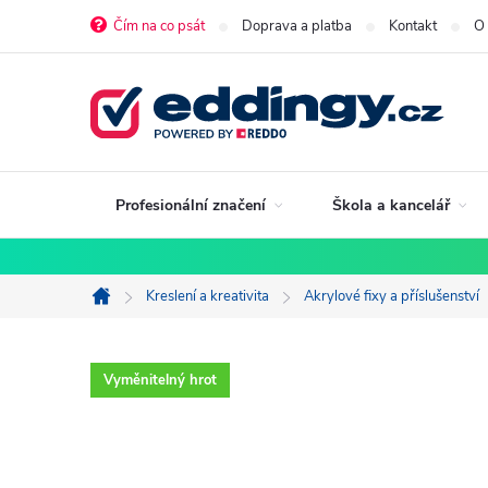
Přejít
Čím na co psát
Doprava a platba
Kontakt
O
na
obsah
Profesionální značení
Škola a kancelář
Kreslení a kreativita
Akrylové fixy a příslušenství
Domů
Vyměnitelný hrot