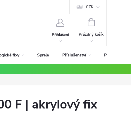
ky
CZK
NÁKUPNÍ
KOŠÍK
Prázdný košík
Přihlášení
ogické fixy
Příslušenství
Spreje
Podle materiá
0 F | akrylový fix