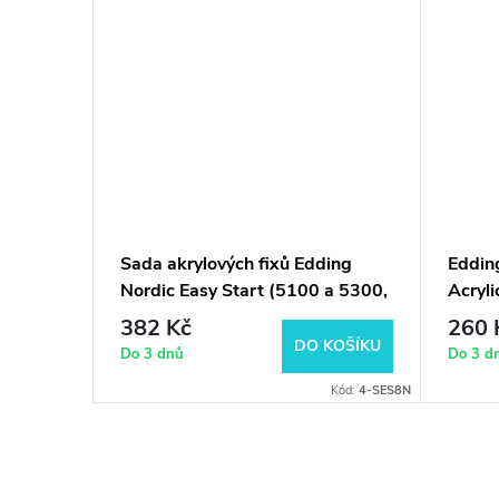
erného
Sada akrylových fixů Edding
Eddin
anga
Nordic Easy Start (5100 a 5300,
Acryli
8ks)
382 Kč
260 
KOŠÍKU
DO KOŠÍKU
Do 3 dnů
Do 3 d
300-1800-5-1
Kód:
4-SES8N