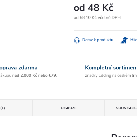
od
48 Kč
od
58,10 Kč
včetně DPH
Měrná
cena:
Dotaz k produktu
Hlí
oprava zdarma
Kompletní sortimen
nákupu
nad 2.000 Kč nebo €79
.
značky Edding na českém trh
(1)
DISKUZE
SOUVISEJÍ