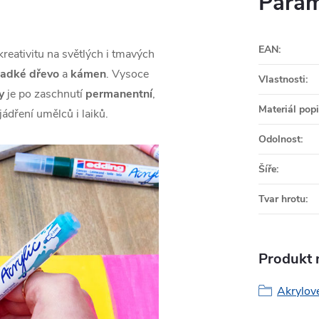
Param
EAN
:
reativitu na světlých i tmavých
ladké
dřevo
a
kámen
. Vysoce
Vlastnosti
:
y
je po zaschnutí
permanentní
,
Materiál pop
jádření umělců i laiků.
Odolnost
:
Šíře
:
Tvar hrotu
:
Produkt n
Akrylové