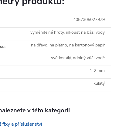
etry produktu:
4057305027979
vyměnitelné hroty, inkoust na bázi vody
na dřevo, na plátno, na kartonový papír
isu
:
světlostálý, odolný vůči vodě
1-2 mm
kulatý
aleznete v této kategorii
 fixy a příslušenství