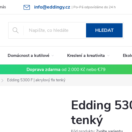
info@eddingy.cz
 nás
Rady a tipy
Vrácení zboží a reklamace
Obchodní podmín
| Po–Pá odpovídáme do 24 h
HLEDAT
Domácnost a kutilové
Kreslení a kreativita
Ekol
Doprava zdarma
od 2.000 Kč nebo €79
Edding 5300 F | akrylový fix tenký
Edding 530
tenký
Kód produktu:
Zvolte variantu