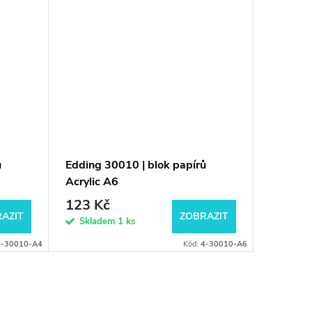
ů
Edding 30010 | blok papírů
Edding 
Acrylic A6
123 Kč
17,30
AZIT
ZOBRAZIT
Skladem
1 ks
Do 3 dnů
4-30010-A4
Kód:
4-30010-A6