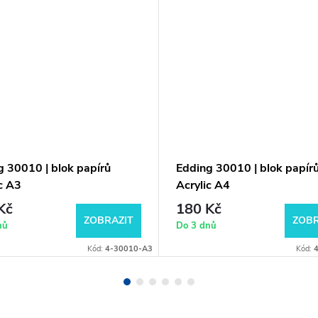
g 30010 | blok papírů
Edding 30010 | blok papír
c A3
Acrylic A4
Kč
180 Kč
ZOBRAZIT
ZOBR
nů
Do 3 dnů
Kód:
4-30010-A3
Kód: