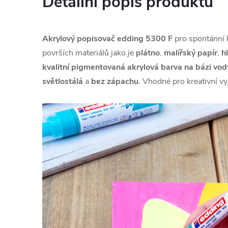
Detailní popis produktu
Akrylový popisovač edding 5300 F
pro spontánní k
površích materiálů jako je
plátno
,
malířský
papír
,
h
kvalitní pigmentovaná akrylová barva na bázi vod
světlostálá
a
bez zápachu
. Vhodné pro kreativní vy