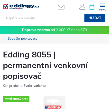
Přejít
NÁKUPNÍ
KOŠÍK
na
obsah
HLEDAT
Doprava zdarma
od 2.000 Kč nebo €79
Speciální popisovače
Edding 8055 |
permanentní venkovní
popisovač
Kód produktu:
Zvolte variantu
Vyměnitelný hrot