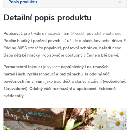
Popis produktu
Detailní popis produktu
Popisovač
pro trvalé označování téměř všech povrchů v exteriéru.
Popíše hladký i porézní povrch
, ať už jde o
plast, kov
nebo
dřevo.
S
Edding 8055
označíte
popelnici, poštovní schránku, nářadí
nebo
třeba
dětské hračky.
Popisovač je dostupný v černé a bílé barvě.
Permanentní inkoust
je vysoce
neprůhledný i na tmavých
materiálech, rychleschnoucí a bez zápachu
. Je
odolný vůči
povětrnostním vlivům
, jako jsou déšť a sluneční záření (
voděodolný,
žáruvzdorný
).
Odolný vůči rozmazání a opotřebení. Extrémně
světlostálý.