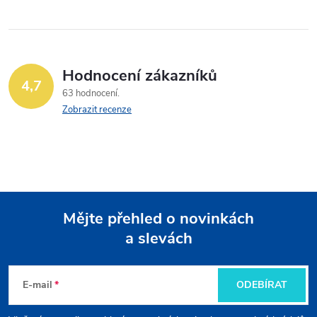
Hodnocení zákazníků
4,7
63 hodnocení
Zobrazit recenze
Mějte přehled o novinkách
a slevách
Z
á
E-mail
ODEBÍRAT