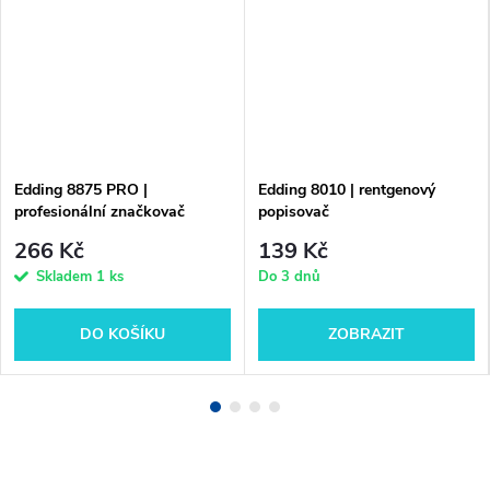
Edding 8875 PRO |
Edding 8010 | rentgenový
profesionální značkovač
popisovač
otvorů
266 Kč
139 Kč
Skladem
1 ks
Do 3 dnů
DO KOŠÍKU
ZOBRAZIT