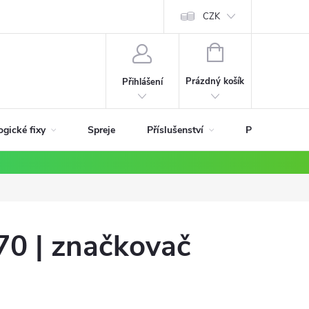
ky
CZK
NÁKUPNÍ
KOŠÍK
Prázdný košík
Přihlášení
ogické fixy
Příslušenství
Spreje
Podle materiá
70 | značkovač