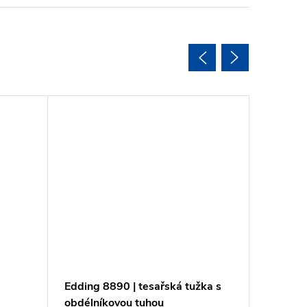
Vyměnite
Edding 8890 | tesařská tužka s
Edding 
obdélníkovou tuhou
popisov