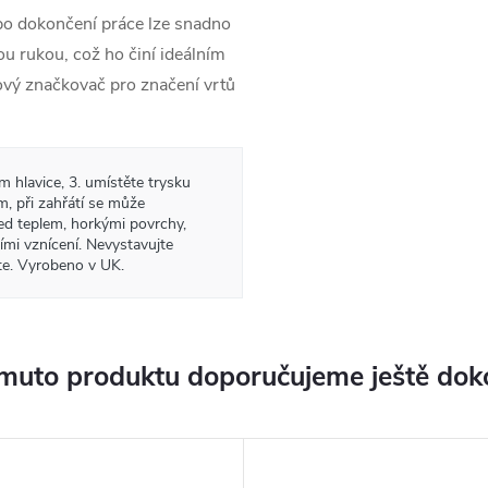
 po dokončení práce lze snadno
ou rukou,
což ho činí ideálním
ejový značkovač pro značení vrtů
m hlavice, 3. umístěte trysku
m, při zahřátí se může
ed teplem, horkými povrchy,
ími vznícení. Nevystavujte
te. Vyrobeno v UK.
muto produktu doporučujeme ještě dok