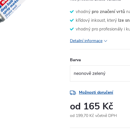
vhodný
pro značení vrtů
na
křídový inkoust, který
lze s
vhodný pro profesionály i ku
Detailní informace
Barva
Možnosti doručení
od
165 Kč
od
199,70 Kč
včetně DPH
Měrná
cena: