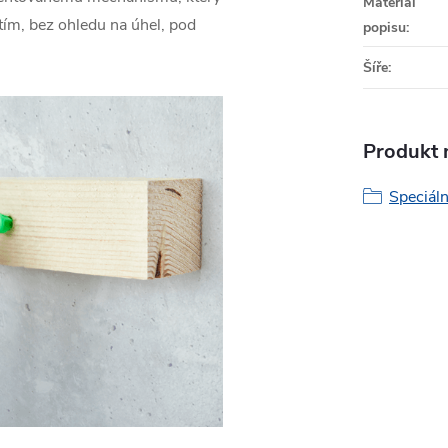
Materiál
ím, bez ohledu na úhel, pod
popisu
:
Šíře
:
Produkt n
Speciál