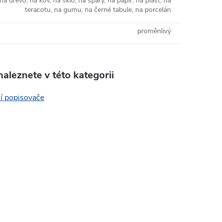
na dřevo, na kov, na sklo, na spáry, na papír, na plast, na
teracotu, na gumu, na černé tabule, na porcelán
proměnlivý
aleznete v této kategorii
ní popisovače