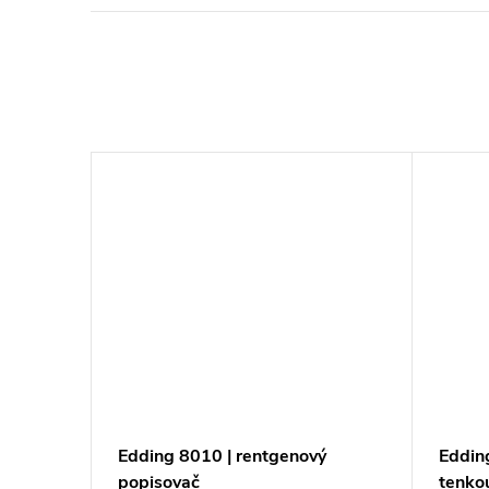
 pro
Edding 8010 | rentgenový
Eddin
popisovač
tenko