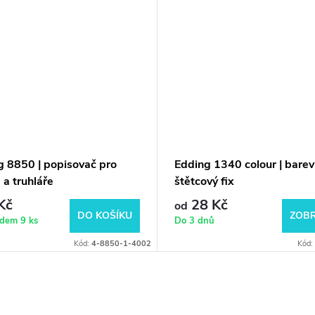
g 8850 | popisovač pro
Edding 1340 colour | bare
 a truhláře
štětcový fix
Kč
28 Kč
od
DO KOŠÍKU
ZOBR
adem
9 ks
Do 3 dnů
Kód:
4-8850-1-4002
Kód: