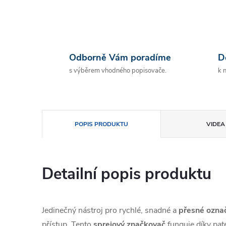
Odborně Vám poradíme
D
s výběrem vhodného popisovače.
k 
POPIS PRODUKTU
VIDEA 
Detailní popis produktu
Jedinečný nástroj pro rychlé, snadné a
přesné označ
přístup. Tento
sprejový značkovač
funguje díky pa