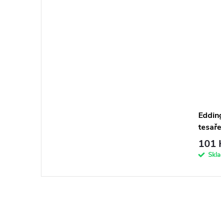
Eddin
tesaře
101 
Skl