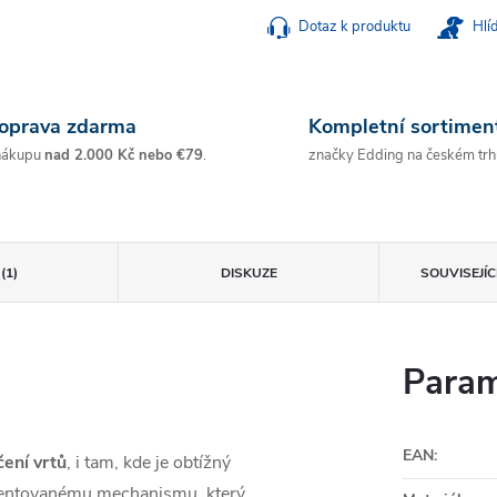
Dotaz k produktu
Hlí
oprava zdarma
Kompletní sortimen
nákupu
nad 2.000 Kč nebo €79
.
značky Edding na českém trh
(1)
DISKUZE
SOUVISEJÍ
Param
EAN
:
ení vrtů
, i tam, kde je obtížný
tentovanému mechanismu, který