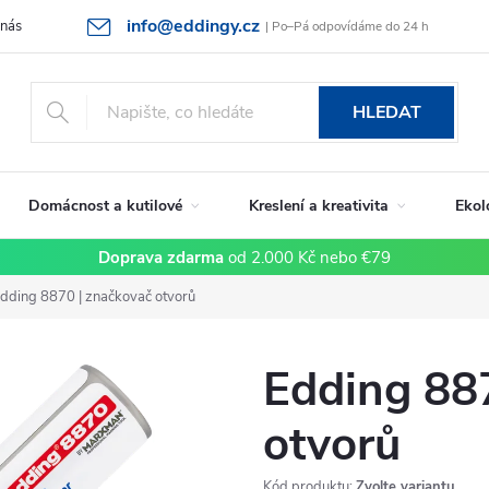
info@eddingy.cz
 nás
Rady a tipy
Vrácení zboží a reklamace
Obchodní podmín
| Po–Pá odpovídáme do 24 h
HLEDAT
Domácnost a kutilové
Kreslení a kreativita
Ekol
Doprava zdarma
od 2.000 Kč nebo €79
dding 8870 | značkovač otvorů
Edding 88
otvorů
Kód produktu:
Zvolte variantu