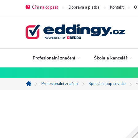
Přejít
Čím na co psát
Doprava a platba
Kontakt
O
na
obsah
Profesionální značení
Škola a kancelář
Profesionální značení
Speciální popisovače
E
Domů