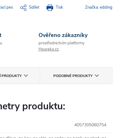
dací pes
Sdílet
Tisk
Značka:
edding
t
Ověřeno zákazníky
u.
prostřednictvím platformy
Heureka.cz
.
CÍ PRODUKTY
PODOBNÉ PRODUKTY
etry produktu:
4057305060754