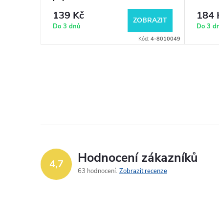
139 Kč
184 
BRAZIT
ZOBRAZIT
Do 3 dnů
Do 3 d
ód:
4-8011001
Kód:
4-8010049
Hodnocení zákazníků
4,7
63 hodnocení
Zobrazit recenze