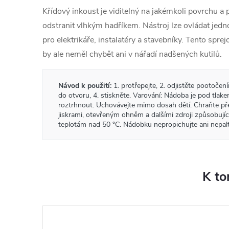
Křídový inkoust je viditelný na jakémkoli povrchu a
odstranit vlhkým hadříkem. Nástroj lze ovládat jedn
pro elektrikáře, instalatéry a stavebníky. Tento spr
by ale neměl chybět ani v nářadí nadšených kutilů.
Návod k použití:
1. protřepejte, 2. odjistěte pootočení
do otvoru, 4. stiskněte. Varování: Nádoba je pod tlake
roztrhnout. Uchovávejte mimo dosah dětí. Chraňte př
jiskrami, otevřeným ohněm a dalšími zdroji způsobujíc
teplotám nad 50 °C. Nádobku nepropichujte ani nepal
K to