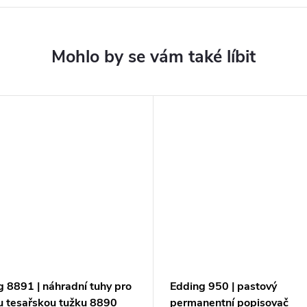
g 8891 | náhradní tuhy pro
Edding 950 | pastový
u tesařskou tužku 8890
permanentní popisovač