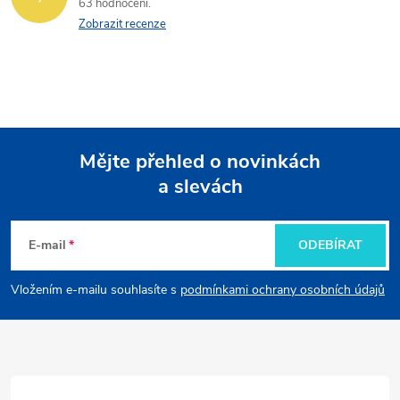
63 hodnocení
Zobrazit recenze
Mějte přehled o novinkách
a slevách
Z
á
E-mail
ODEBÍRAT
p
Vložením e-mailu souhlasíte s
podmínkami ochrany osobních údajů
a
t