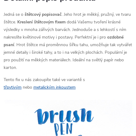
Jedná se o
štětcový popisovač
. Jeho hrot je měkký, pružný, ve tvaru
štětce.
Kreslení štětcovým fixem
dodá Vašemu tvoření krásné
výsledky v mnoha zářivých barvách. Jednoduše a s lehkostí s ním
nakreslíte květinové motivy i postavy. Perfektní je i pro
ozdobné
psaní
. Hrot štětce má proměnnou šířku tahu, umožňuje tak vytvářet
jemné detaily i široké tahy, a to i na velkých plochách. Populární je
pro použití na měkkých materiálech. Ideální na světlý papír nebo
karton.
Tento fix u nás zakoupíte také ve variantě s
třpytivým
nebo
metalickým inkoustem