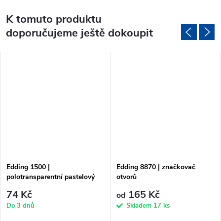
K tomuto produktu
doporučujeme ještě dokoupit
Edding 1500 |
Edding 8870 | značkovač
polotransparentní pastelový
otvorů
fix na kreslení
74 Kč
165 Kč
od
Do 3 dnů
Skladem
17 ks