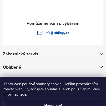
í
info
@
eddingy.cz
Zákaznický servis
Oblíbené
Rady a tipy
Tento web používá soubory cookie. Dalším procházením
tohoto webu vyjadřujete souhlas s jejich používáním. Více
informací
zde
.
Nastavení