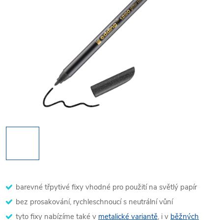
barevné třpytivé fixy vhodné pro použití na světlý papír
bez prosakování, rychleschnoucí s neutrální vůní
tyto fixy nabízíme také v
metalické variantě
, i v
běžných