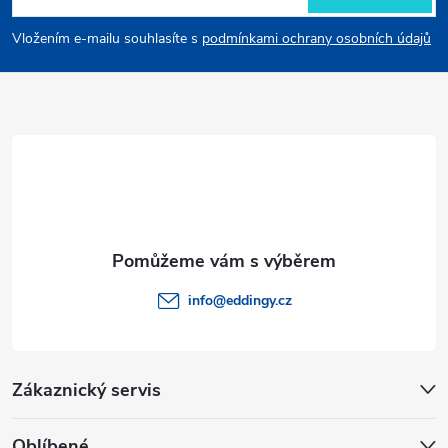
p
Vložením e-mailu souhlasíte s
podmínkami ochrany osobních údajů
a
t
í
info
@
eddingy.cz
Zákaznický servis
Oblíbené