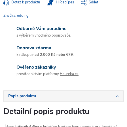
Dotaz k produktu
Hlídací pes
Sdílet
Značka:
edding
Odborně Vám poradíme
s výběrem vhodného popisovače.
Doprava zdarma
k nákupu
nad 2.000 Kč nebo €79
.
Ověřeno zákazníky
prostřednictvím platformy
Heureka.cz
.
Popis produktu
Detailní popis produktu
Úžasné
třpytivé fixy
s kulatým hrotem jsou vhodné pro kreativní