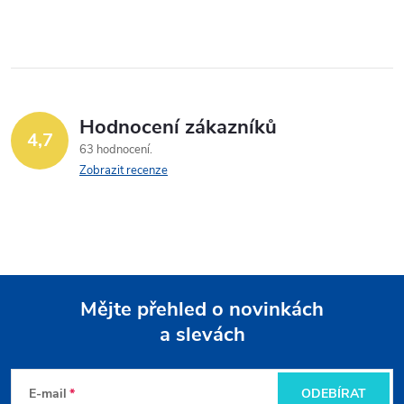
Hodnocení zákazníků
4,7
63 hodnocení
Zobrazit recenze
Mějte přehled o novinkách
a slevách
Z
á
E-mail
ODEBÍRAT