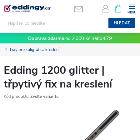
Přejít
NÁKUPNÍ
KOŠÍK
na
obsah
HLEDAT
Doprava zdarma
od 2.000 Kč nebo €79
Fixy pro kaligrafii a kreslení
Edding 1200 glitter |
třpytivý fix na kreslení
Kód produktu:
Zvolte variantu