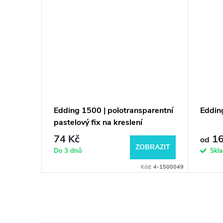
sionální
Edding 1500 | polotransparentní
Eddin
pastelový fix na kreslení
74 Kč
16
od
KOŠÍKU
ZOBRAZIT
Do 3 dnů
Skl
-8875-1-1064
Kód:
4-1500049