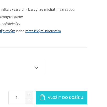
hnika akvarelu
) -
barvy lze míchat
mezi sebou
jemných barev
o začátečníky
třpytivým
nebo
metalickým inkoustem
VLOŽIT DO KOŠÍKU