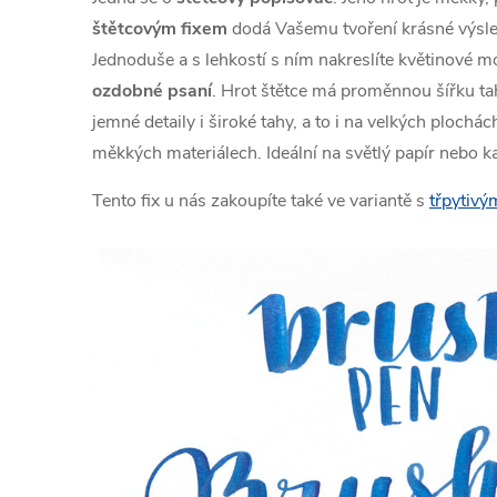
štětcovým fixem
dodá Vašemu tvoření krásné výsle
Jednoduše a s lehkostí s ním nakreslíte květinové mot
ozdobné psaní
. Hrot štětce má proměnnou šířku ta
jemné detaily i široké tahy, a to i na velkých plochác
měkkých materiálech. Ideální na světlý papír nebo k
Tento fix u nás zakoupíte také ve variantě s
třpytivý