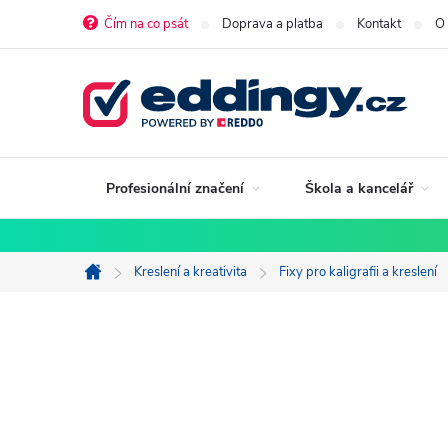
Přejít
Čím na co psát
Doprava a platba
Kontakt
O
na
obsah
Profesionální značení
Škola a kancelář
Kreslení a kreativita
Fixy pro kaligrafii a kreslení
Domů