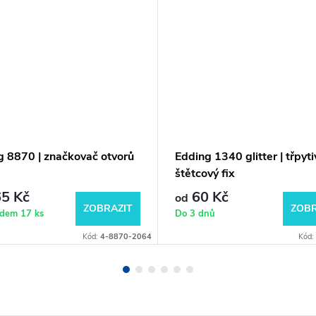
g 8870 | značkovač otvorů
Edding 1340 glitter | třpyti
štětcový fix
5 Kč
60 Kč
od
ZOBRAZIT
ZOBR
adem
17 ks
Do 3 dnů
Kód:
4-8870-2064
Kód: