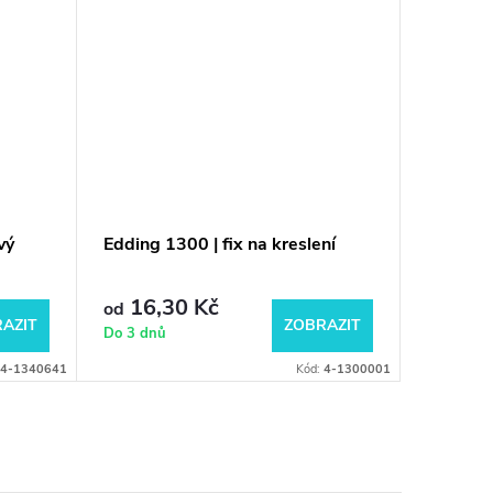
vý
Edding 1300 | fix na kreslení
Edding 
štětcový
16,30 Kč
39 
od
od
AZIT
ZOBRAZIT
Do 3 dnů
Do 3 dnů
4-1340641
Kód:
4-1300001