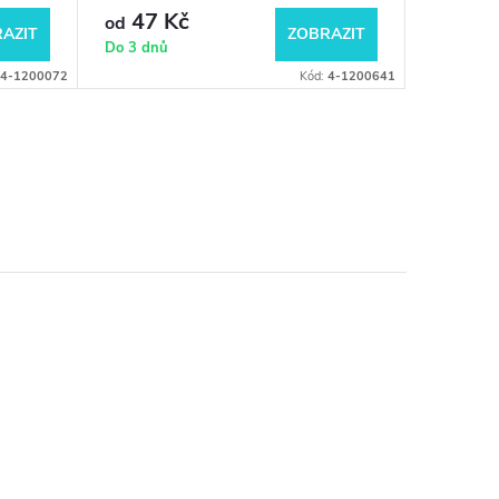
47 Kč
242
od
od
AZIT
ZOBRAZIT
Do 3 dnů
Do 3 dnů
4-1200072
Kód:
4-1200641