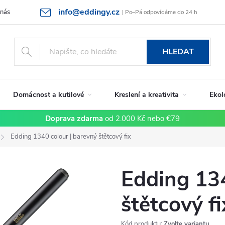
info@eddingy.cz
 nás
Rady a tipy
Vrácení zboží a reklamace
Obchodní podmín
| Po–Pá odpovídáme do 24 h
HLEDAT
Domácnost a kutilové
Kreslení a kreativita
Ekol
Doprava zdarma
od 2.000 Kč nebo €79
Edding 1340 colour | barevný štětcový fix
Edding 134
štětcový fi
Kód produktu:
Zvolte variantu