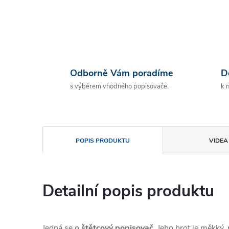
Odborně Vám poradíme
D
s výběrem vhodného popisovače.
k 
POPIS PRODUKTU
VIDEA 
Detailní popis produktu
Jedná se o
štětcový popisovač
. Jeho hrot je měkký,