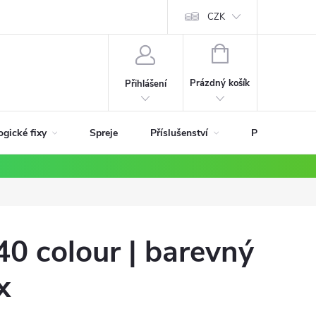
ky
CZK
NÁKUPNÍ
KOŠÍK
Prázdný košík
Přihlášení
ogické fixy
Příslušenství
Spreje
Podle materiá
0 colour | barevný
x