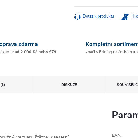
Měrná
cena:
Dotaz k produktu
Hlí
oprava zdarma
Kompletní sortimen
nákupu
nad 2.000 Kč nebo €79
.
značky Edding na českém trh
(1)
DISKUZE
SOUVISEJÍ
Param
EAN
:
 pružný, ve tvaru štětce.
Kreslení