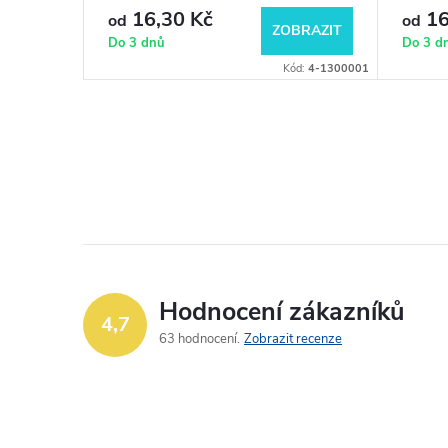
16,30 Kč
16
od
od
BRAZIT
ZOBRAZIT
Do 3 dnů
Do 3 d
Kód:
4-753001
Kód:
4-1300001
Hodnocení zákazníků
4,7
63 hodnocení
Zobrazit recenze