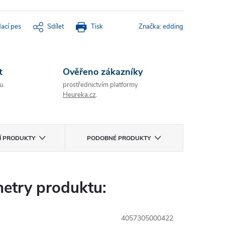
dací pes
Sdílet
Tisk
Značka:
edding
t
Ověřeno zákazníky
u.
prostřednictvím platformy
Heureka.cz
.
CÍ PRODUKTY
PODOBNÉ PRODUKTY
etry produktu:
4057305000422