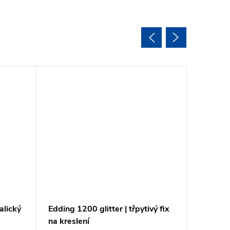
alický
Edding 1200 glitter | třpytivý fix
Edding 
na kreslení
sada fix