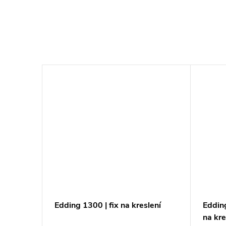
ý
Edding 1300 | fix na kreslení
Edding
na kre