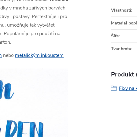
dky v mnoha zářivých barvách.
Vlastnosti
:
ivy i postavy. Perfektní je i pro
Materiál pop
hu, umožňuje tak vytvářet
h. Populární je pro použití na
Šíře
:
arton.
Tvar hrotu
:
m
nebo
metalickým inkoustem
Produkt n
Fixy na 