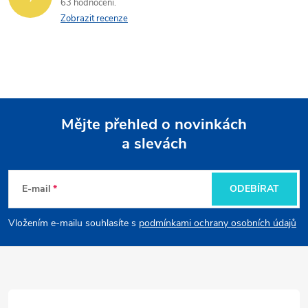
63 hodnocení
Zobrazit recenze
Mějte přehled o novinkách
a slevách
Z
á
E-mail
ODEBÍRAT
p
Vložením e-mailu souhlasíte s
podmínkami ochrany osobních údajů
a
t