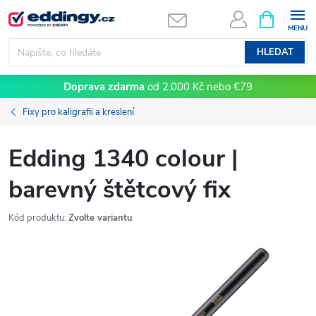
Přejít
NÁKUPNÍ
KOŠÍK
na
obsah
HLEDAT
Doprava zdarma
od 2.000 Kč nebo €79
Fixy pro kaligrafii a kreslení
Edding 1340 colour |
barevný štětcový fix
Kód produktu:
Zvolte variantu