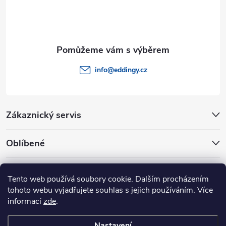
í
info
@
eddingy.cz
Zákaznický servis
Oblíbené
Rady a tipy
Tento web používá soubory cookie. Dalším procházením
tohoto webu vyjadřujete souhlas s jejich používáním. Více
informací
zde
.
Nastavení