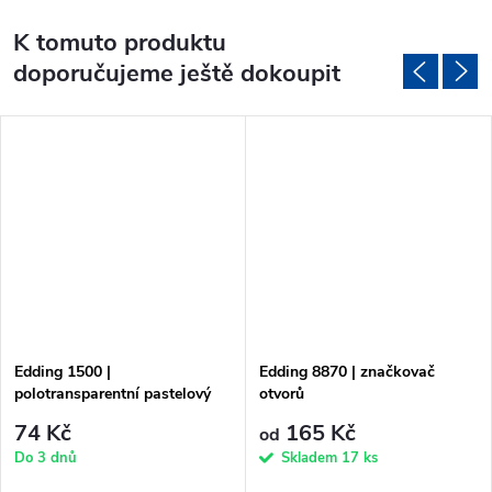
K tomuto produktu
doporučujeme ještě dokoupit
Edding 1500 |
Edding 8870 | značkovač
polotransparentní pastelový
otvorů
fix na kreslení
74 Kč
165 Kč
od
Do 3 dnů
Skladem
17 ks