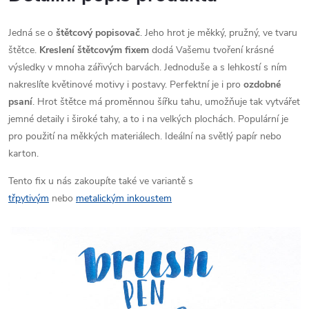
Jedná se o
štětcový popisovač
. Jeho hrot je měkký, pružný, ve tvaru
štětce.
Kreslení štětcovým fixem
dodá Vašemu tvoření krásné
výsledky v mnoha zářivých barvách. Jednoduše a s lehkostí s ním
nakreslíte květinové motivy i postavy. Perfektní je i pro
ozdobné
psaní
. Hrot štětce má proměnnou šířku tahu, umožňuje tak vytvářet
jemné detaily i široké tahy, a to i na velkých plochách. Populární je
pro použití na měkkých materiálech. Ideální na světlý papír nebo
karton.
Tento fix u nás zakoupíte také ve variantě s
třpytivým
nebo
metalickým inkoustem