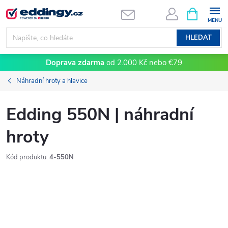
Přejít
NÁKUPNÍ
KOŠÍK
na
obsah
HLEDAT
Doprava zdarma
od 2.000 Kč nebo €79
Náhradní hroty a hlavice
Edding 550N | náhradní
hroty
Kód produktu:
4-550N