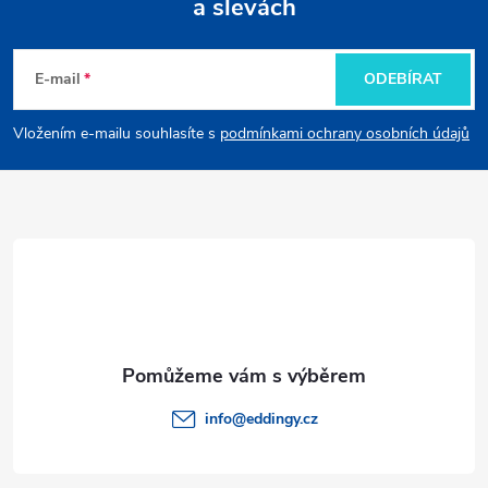
a slevách
Z
á
E-mail
ODEBÍRAT
p
Vložením e-mailu souhlasíte s
podmínkami ochrany osobních údajů
a
t
í
info
@
eddingy.cz