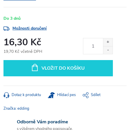
Do 3 dnů
Možnosti doručení
16,30 Kč
19,70 Kč včetně DPH
Měrná
cena:
VLOŽIT DO KOŠÍKU
Dotaz k produktu
Hlídací pes
Sdílet
Značka:
edding
Odborně Vám poradíme
s výběrem vhodného popisovače.