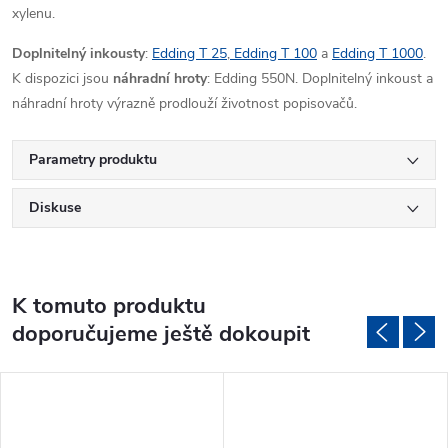
xylenu.
Doplnitelný inkousty
:
Edding T 25
,
Edding T 100
a
Edding T 1000
.
K dispozici jsou
náhradní hroty
: Edding 550N. Doplnitelný inkoust a
náhradní hroty výrazně prodlouží životnost popisovačů.
Parametry produktu
Diskuse
K tomuto produktu
doporučujeme ještě dokoupit