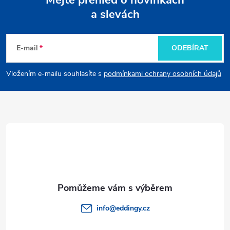
a slevách
Z
á
E-mail
ODEBÍRAT
p
Vložením e-mailu souhlasíte s
podmínkami ochrany osobních údajů
a
t
í
info
@
eddingy.cz