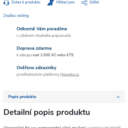
Dotaz k produktu
Hlídací pes
Sdílet
Značka:
edding
Odborně Vám poradíme
s výběrem vhodného popisovače.
Doprava zdarma
k nákupu
nad 2.000 Kč nebo €79
.
Ověřeno zákazníky
prostřednictvím platformy
Heureka.cz
.
Popis produktu
Detailní popis produktu
Univerzální fix
pro
permanentní silné značení
a popisování téměř