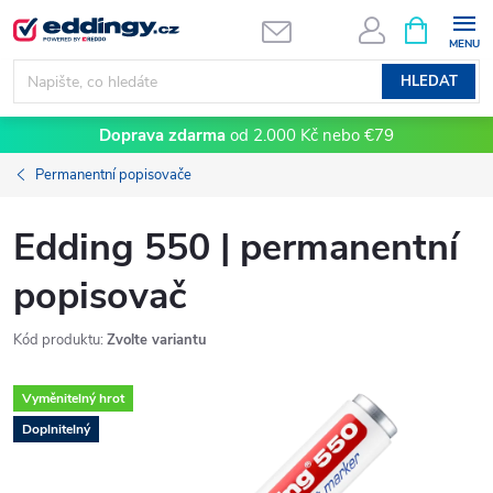
Přejít
NÁKUPNÍ
KOŠÍK
na
obsah
HLEDAT
Doprava zdarma
od 2.000 Kč nebo €79
Permanentní popisovače
Edding 550 | permanentní
popisovač
Kód produktu:
Zvolte variantu
Vyměnitelný hrot
Doplnitelný