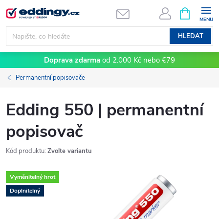
Přejít
NÁKUPNÍ
KOŠÍK
na
obsah
HLEDAT
Doprava zdarma
od 2.000 Kč nebo €79
Permanentní popisovače
Edding 550 | permanentní
popisovač
Kód produktu:
Zvolte variantu
Vyměnitelný hrot
Doplnitelný