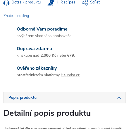
Dotaz k produktu
Hlídací pes
Sdílet
Značka:
edding
Odborně Vám poradíme
s výběrem vhodného popisovače.
Doprava zdarma
k nákupu
nad 2.000 Kč nebo €79
.
Ověřeno zákazníky
prostřednictvím platformy
Heureka.cz
.
Popis produktu
Detailní popis produktu
Univerzální fix
pro
permanentní silné značení
a popisování téměř