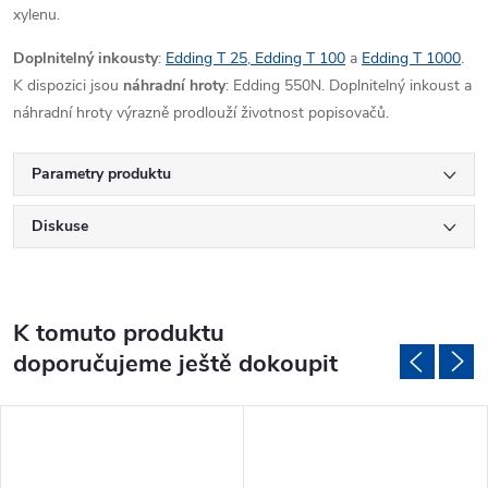
xylenu.
Doplnitelný inkousty
:
Edding T 25
,
Edding T 100
a
Edding T 1000
.
K dispozici jsou
náhradní hroty
: Edding 550N. Doplnitelný inkoust a
náhradní hroty výrazně prodlouží životnost popisovačů.
Parametry produktu
Diskuse
K tomuto produktu
doporučujeme ještě dokoupit