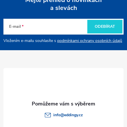
a slevách
Z
á
E-mail
ODEBÍRAT
p
Vložením e-mailu souhlasíte s
podmínkami ochrany osobních údajů
a
t
í
info
@
eddingy.cz