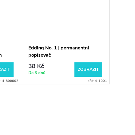
Edding No. 1 | permanentní
Edding 2
m
popisovač
permane
seříznut
38 Kč
22,
od
AZIT
ZOBRAZIT
Do 3 dnů
Do 3 dnů
d:
4-800002
Kód:
4-1001