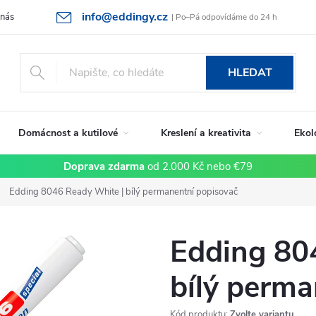
info@eddingy.cz
 nás
Rady a tipy
Vrácení zboží a reklamace
Obchodní podmín
| Po–Pá odpovídáme do 24 h
HLEDAT
Domácnost a kutilové
Kreslení a kreativita
Ekol
Doprava zdarma
od 2.000 Kč nebo €79
Edding 8046 Ready White | bílý permanentní popisovač
Edding 80
bílý perma
Kód produktu:
Zvolte variantu