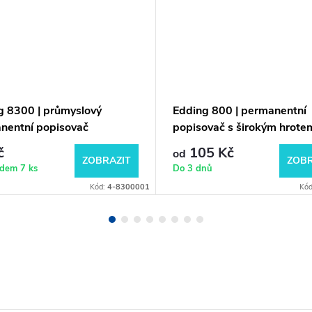
g 8300 | průmyslový
Edding 800 | permanentní
nentní popisovač
popisovač s širokým hrote
č
105 Kč
od
ZOBRAZIT
ZOBR
adem
7 ks
Do 3 dnů
Kód:
4-8300001
Kó