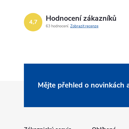
Hodnocení zákazníků
4,7
63 hodnocení
Zobrazit recenze
Z
Mějte přehled o novinkách
á
p