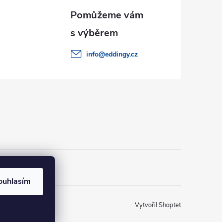
info
@
eddingy.cz
ouhlasím
Vytvořil Shoptet