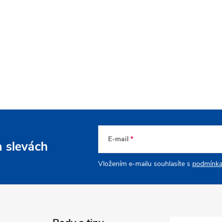
E-mail
a slevách
Vložením e-mailu souhlasíte s
podmínka