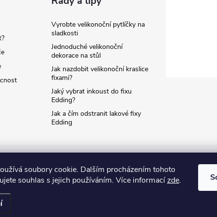
Rady a tipy
Vyrobte velikonoční pytlíčky na
sladkosti
t?
Jednoduché velikonoční
če
dekorace na stůl
e
Jak nazdobit velikonoční kraslice
fixami?
ácnost
Jaký vybrat inkoust do fixu
Edding?
Jak a čím odstranit lakové fixy
Edding
oužívá soubory cookie. Dalším procházením tohoto
S
jete souhlas s jejich používáním. Více informací
zde
.
í