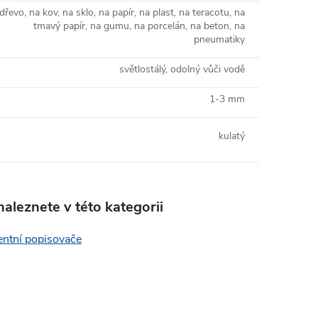
dřevo, na kov, na sklo, na papír, na plast, na teracotu, na
tmavý papír, na gumu, na porcelán, na beton, na
pneumatiky
světlostálý, odolný vůči vodě
1-3 mm
kulatý
aleznete v této kategorii
ntní popisovače