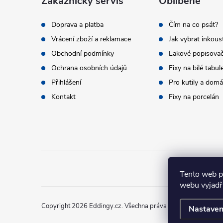
a
Zákaznický servis
Oblíbené
t
Doprava a platba
Čím na co psát?
Vrácení zboží a reklamace
Jak vybrat inkous
í
Obchodní podmínky
Lakové popisova
Ochrana osobních údajů
Fixy na bílé tabul
Přihlášení
Pro kutily a dom
Kontakt
Fixy na porcelán
Tento web p
webu vyjadřu
Copyright 2026
Eddingy.cz
. Všechna práva vyhrazena.
Nastaven