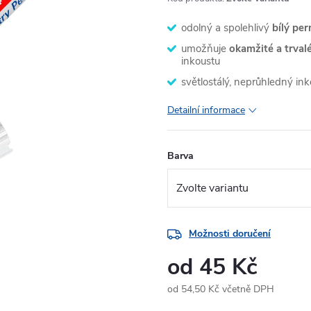
odolný a spolehlivý
bílý pe
umožňuje
okamžité a trval
inkoustu
světlostálý, neprůhledný in
Detailní informace
Barva
Možnosti doručení
od
45 Kč
od
54,50 Kč
včetně DPH
Měrná