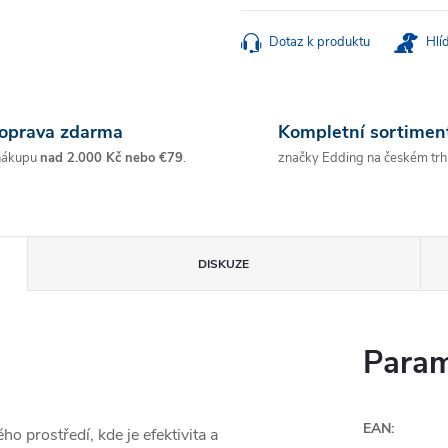
cena:
Dotaz k produktu
Hlí
oprava zdarma
Kompletní sortimen
nákupu
nad 2.000 Kč nebo €79
.
značky Edding na českém trh
DISKUZE
Param
EAN
:
 prostředí, kde je efektivita a