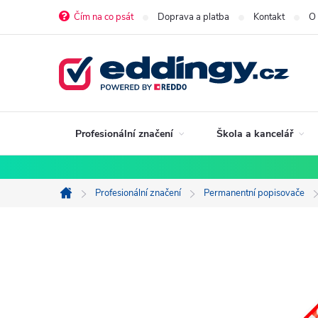
Přejít
Čím na co psát
Doprava a platba
Kontakt
O
na
obsah
Profesionální značení
Škola a kancelář
Profesionální značení
Permanentní popisovače
Domů