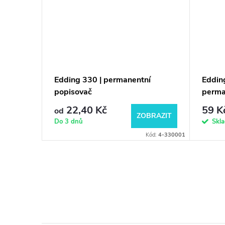
ntní
Edding 330 | permanentní
Eddin
popisovač
perma
22,40 Kč
59 K
od
BRAZIT
ZOBRAZIT
Do 3 dnů
Skl
d:
4-2200C009
Kód:
4-330001