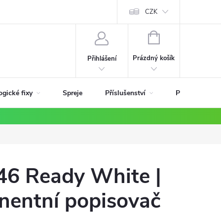
ky
CZK
NÁKUPNÍ
KOŠÍK
Prázdný košík
Přihlášení
ogické fixy
Příslušenství
Spreje
Podle materiá
46 Ready White |
nentní popisovač