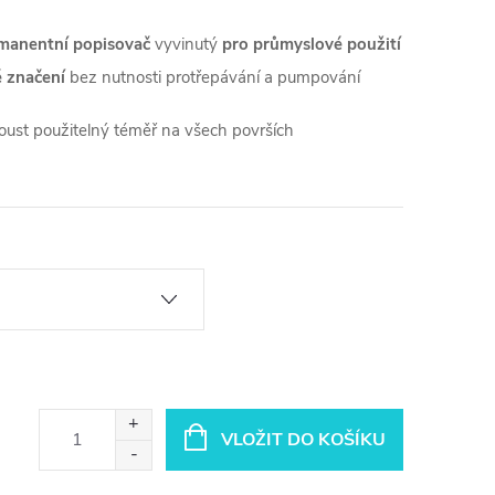
rmanentní popisovač
vyvinutý
pro průmyslové použití
é značení
bez nutnosti protřepávání a pumpování
koust použitelný téměř na všech površích
VLOŽIT DO KOŠÍKU