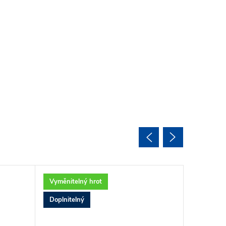
Vyměnitelný hrot
Vyměnite
Doplnitelný
Doplnite