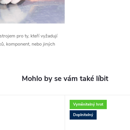
trojem pro ty, kteří vyžadují
bků, komponent, nebo jiných
Vyměnitelný hrot
Doplnitelný