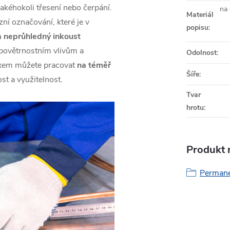
akéhokoli třesení nebo čerpání.
na 
Materiál
zní označování, které je v
popisu
:
 a neprůhledný inkoust
á povětrnostním vlivům a
Odolnost
:
ixem můžete pracovat
na téměř
Šíře
:
st a využitelnost.
Tvar
hrotu
:
Produkt n
Permane