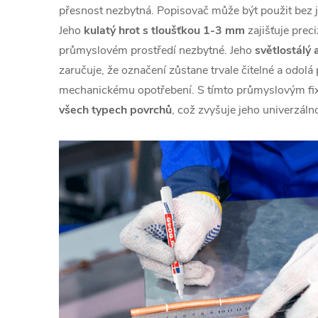
přesnost nezbytná. Popisovač může být použit bez j
Jeho
kulatý hrot s tloušťkou 1-3 mm
zajišťuje preci
průmyslovém prostředí nezbytné. Jeho
světlostálý
zaručuje, že označení zůstane trvale čitelné a odol
mechanickému opotřebení. S tímto průmyslovým f
všech typech povrchů
, což zvyšuje jeho univerzálno