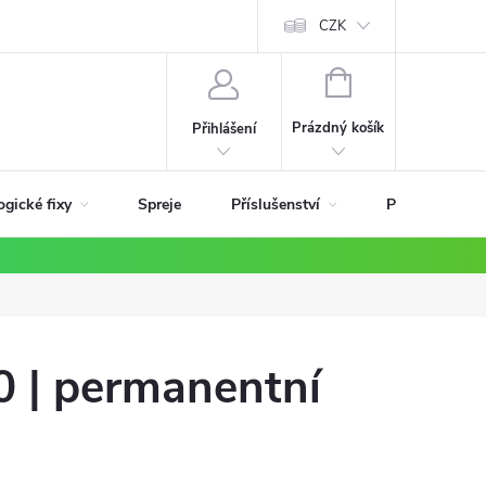
ky
CZK
NÁKUPNÍ
KOŠÍK
Prázdný košík
Přihlášení
ogické fixy
Příslušenství
Spreje
Podle materiá
0 | permanentní