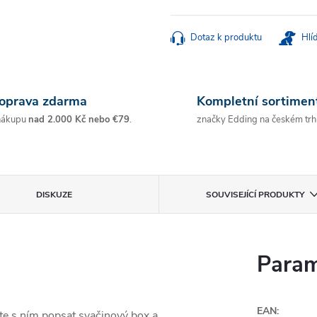
Měrná
cena:
Dotaz k produktu
Hlí
oprava zdarma
Kompletní sortimen
nákupu
nad 2.000 Kč nebo €79
.
značky Edding na českém trh
DISKUZE
SOUVISEJÍCÍ PRODUKTY
Param
EAN
:
te s ním popsat svačinový box a