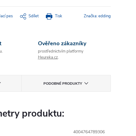
dací pes
Sdílet
Tisk
Značka:
edding
t
Ověřeno zákazníky
u.
prostřednictvím platformy
Heureka.cz
.
PODOBNÉ PRODUKTY
etry produktu:
4004764789306