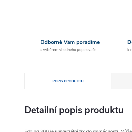
Odborně Vám poradíme
D
s výběrem vhodného popisovače.
k 
POPIS PRODUKTU
Detailní popis produktu
Edding 300 je
univerzální fix do domácnosti
. Může