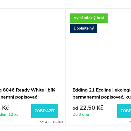
Vyměnitelný hrot
Doplnitelný
g 8046 Ready White | bílý
Edding 21 Ecoline | ekolog
nentní popisovač
permanentní popisovač, ku
hrot
 Kč
22,50 Kč
od
ZOBRAZIT
ZOBR
adem
12 ks
Do 3 dnů
Kód:
4-8046049
K