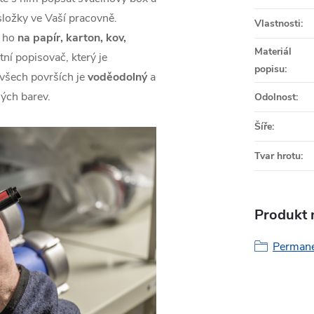
složky ve Vaší pracovně.
Vlastnosti
:
e ho
na papír, karton, kov,
Materiál
tní popisovač, který je
popisu
:
 všech površích je
voděodolný
a
ných barev.
Odolnost
:
Šíře
:
Tvar hrotu
:
Produkt n
Permane