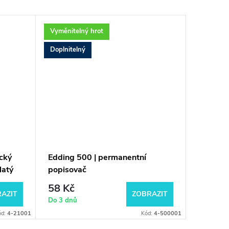
Vyměnitelný hrot
Vyměnite
Doplnitelný
Doplnite
ický
Edding 500 | permanentní
Edding 
latý
popisovač
popisov
hrotem
58 Kč
155 K
AZIT
ZOBRAZIT
Do 3 dnů
Do 3 dnů
ód:
4-21001
Kód:
4-500001