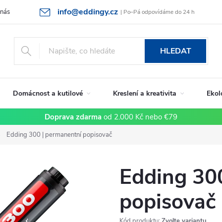
info@eddingy.cz
 nás
Rady a tipy
Vrácení zboží a reklamace
Obchodní podmín
| Po–Pá odpovídáme do 24 h
HLEDAT
Domácnost a kutilové
Kreslení a kreativita
Ekol
Doprava zdarma
od 2.000 Kč nebo €79
Edding 300 | permanentní popisovač
Edding 30
popisovač
Kód produktu:
Zvolte variantu