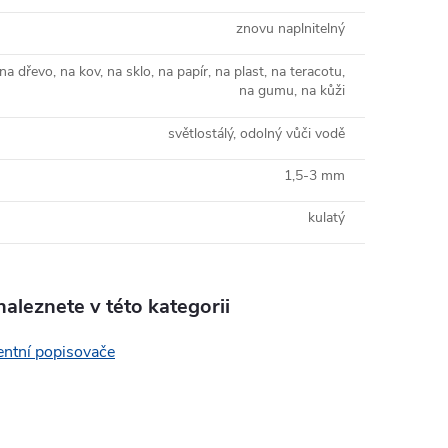
znovu naplnitelný
na dřevo, na kov, na sklo, na papír, na plast, na teracotu,
na gumu, na kůži
světlostálý, odolný vůči vodě
1,5-3 mm
kulatý
aleznete v této kategorii
ntní popisovače