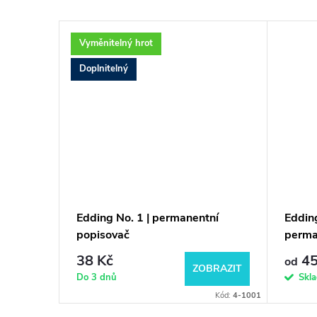
Vyměnitelný hrot
Doplnitelný
cí
Edding No. 1 | permanentní
Eddin
popisovač
perma
38 Kč
45
od
BRAZIT
ZOBRAZIT
Do 3 dnů
Skl
Kód:
4-11001
Kód:
4-1001