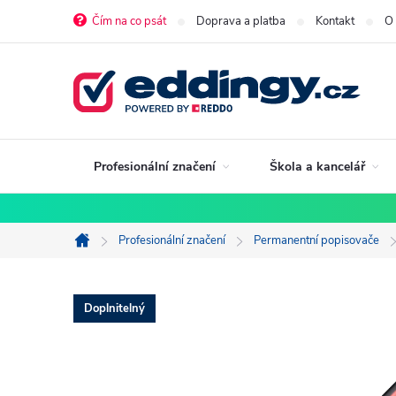
Přejít
Čím na co psát
Doprava a platba
Kontakt
O
na
obsah
Profesionální značení
Škola a kancelář
Profesionální značení
Permanentní popisovače
Domů
Doplnitelný