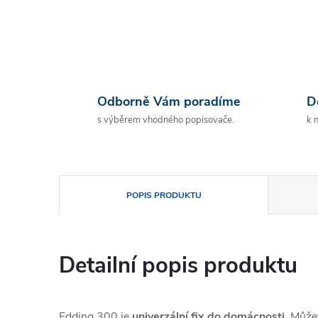
Odborně Vám poradíme
D
s výběrem vhodného popisovače.
k 
POPIS PRODUKTU
Detailní popis produktu
Edding 300 je
univerzální fix do domácnosti
. Může