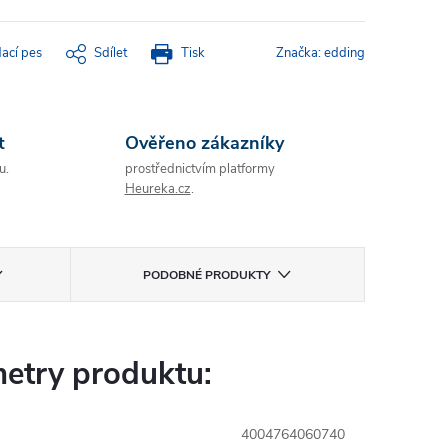
dací pes
Sdílet
Tisk
Značka:
edding
t
Ověřeno zákazníky
u.
prostřednictvím platformy
Heureka.cz
.
PODOBNÉ PRODUKTY
etry produktu:
4004764060740