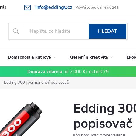
info@eddingy.cz
 nás
Rady a tipy
Vrácení zboží a reklamace
Obchodní podmín
| Po–Pá odpovídáme do 24 h
HLEDAT
Domácnost a kutilové
Kreslení a kreativita
Ekol
Doprava zdarma
od 2.000 Kč nebo €79
Edding 300 | permanentní popisovač
Edding 30
popisovač
Kód produktu:
Zvolte variantu