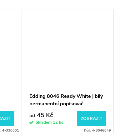
Vyměnite
Doplnite
Edding 8046 Ready White | bílý
Edding 
permanentní popisovač
popisov
45 Kč
105
od
od
AZIT
ZOBRAZIT
Skladem
12 ks
Do 3 dnů
d:
4-330001
Kód:
4-8046049