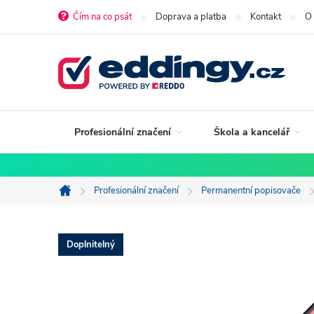
Přejít
Čím na co psát
Doprava a platba
Kontakt
O
na
obsah
Profesionální značení
Škola a kancelář
Profesionální značení
Permanentní popisovače
Domů
Doplnitelný