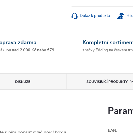
Měrná
cena:
Dotaz k produktu
Hlí
oprava zdarma
Kompletní sortimen
nákupu
nad 2.000 Kč nebo €79
.
značky Edding na českém trh
DISKUZE
SOUVISEJÍCÍ PRODUKTY
Param
EAN
:
te s ním popsat svačinový box a