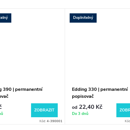
telný
Doplnitelný
g 390 | permanentní
Edding 330 | permanentní
ovač
popisovač
č
22,40 Kč
od
ZOBRAZIT
ZOBR
nů
Do 3 dnů
Kód:
4-390001
Kó