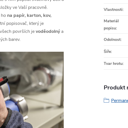
složky ve Vaší pracovně.
Vlastnosti
:
e ho
na papír, karton, kov,
Materiál
tní popisovač, který je
popisu
:
 všech površích je
voděodolný
a
ných barev.
Odolnost
:
Šíře
:
Tvar hrotu
:
Produkt n
Permane