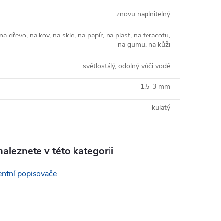
znovu naplnitelný
na dřevo, na kov, na sklo, na papír, na plast, na teracotu,
na gumu, na kůži
světlostálý, odolný vůči vodě
1,5-3 mm
kulatý
aleznete v této kategorii
ntní popisovače