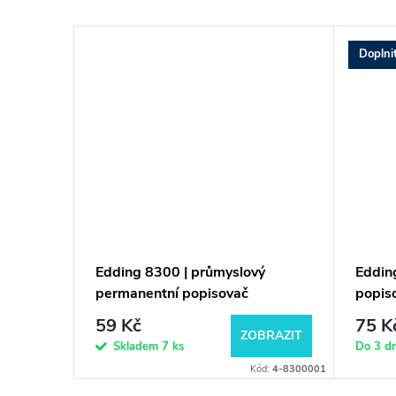
Doplni
í
Edding 8300 | průmyslový
Eddin
permanentní popisovač
popis
59 Kč
75 K
BRAZIT
ZOBRAZIT
Skladem
7 ks
Do 3 d
Kód:
4-370001
Kód:
4-8300001