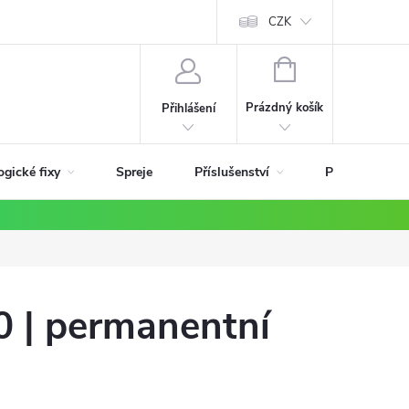
ky
CZK
NÁKUPNÍ
KOŠÍK
Prázdný košík
Přihlášení
ogické fixy
Příslušenství
Spreje
Podle materiá
0 | permanentní