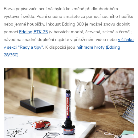
Barva popisovače není náchylná ke změně při dlouhodobém
vystavení světlu. Psaní snadno smažete za pomocí suchého hadříku
nebo jemné houbičky. Inkoust Edding 360 je možné znovu doplnit
pomocí
Edding BTK 25
(v barvách: modrá, červená, zelená a černá);
návod na snadné doplnění najdete v přiloženém videu nebo
v článku
v sekci "Rady a tipy"
. K dispozici jsou
náhradní hroty (Edding
28/360)
.