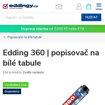
Přejít
NÁKUPNÍ
KOŠÍK
na
obsah
HLEDAT
Doprava zdarma
od 2.000 Kč nebo €79
Popisovače na bílé tabule
Edding 360 | popisovač na
bílé tabule
Kód produktu:
Zvolte variantu
Vyměnitelný hrot
Doplnitelný