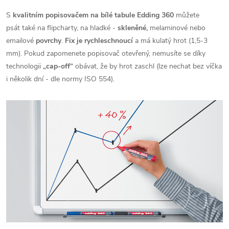
S
kvalitním popisovačem na bílé tabule Edding 360
můžete
psát také na flipcharty, na hladké -
skleněné,
melaminové nebo
emailové
povrchy
.
Fix je rychleschnoucí
a má kulatý hrot (1,5-3
mm). Pokud zapomenete popisovač otevřený, nemusíte se díky
technologii
„cap-off“
obávat, že by hrot zaschl (lze nechat bez víčka
i několik dní - dle normy ISO 554).