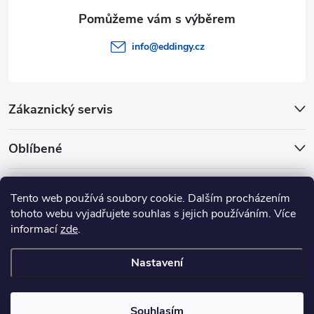
info
@
eddingy.cz
Zákaznický servis
Oblíbené
Rady a tipy
Tento web používá soubory cookie. Dalším procházením
tohoto webu vyjadřujete souhlas s jejich používáním. Více
informací
zde
.
Nastavení
Copyright 2026
Eddingy.cz
. Všechna práva vyhrazena.
Souhlasím