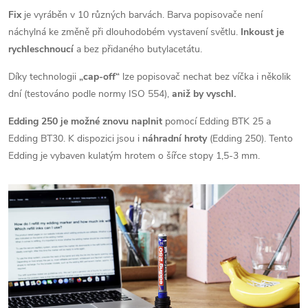
Fix
je vyráběn v 10 různých barvách. Barva popisovače není
náchylná ke změně při dlouhodobém vystavení světlu.
Inkoust je
rychleschnoucí
a bez přidaného butylacetátu.
Díky technologii
„cap-off“
lze popisovač nechat bez víčka i několik
dní (testováno podle normy ISO 554),
aniž by vyschl.
Edding 250
je možné znovu naplnit
pomocí Edding BTK 25 a
Edding BT30. K dispozici jsou i
náhradní hroty
(Edding 250). Tento
Edding je vybaven kulatým hrotem o šířce stopy 1,5-3 mm.