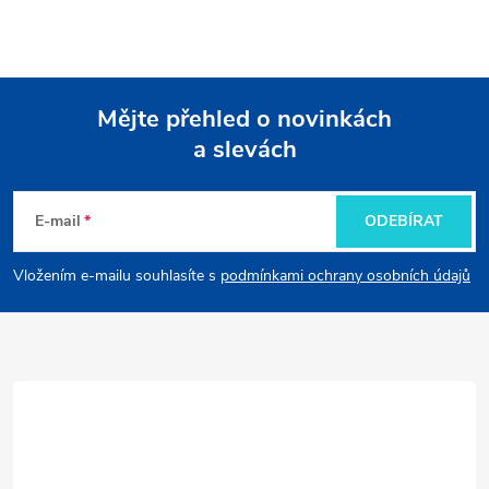
Mějte přehled o novinkách
a slevách
Z
á
E-mail
ODEBÍRAT
p
Vložením e-mailu souhlasíte s
podmínkami ochrany osobních údajů
a
t
í