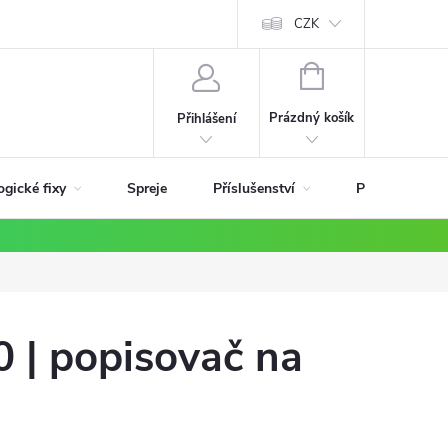
ky
CZK
NÁKUPNÍ
KOŠÍK
Prázdný košík
Přihlášení
ogické fixy
Příslušenství
Spreje
Podle materiá
 | popisovač na