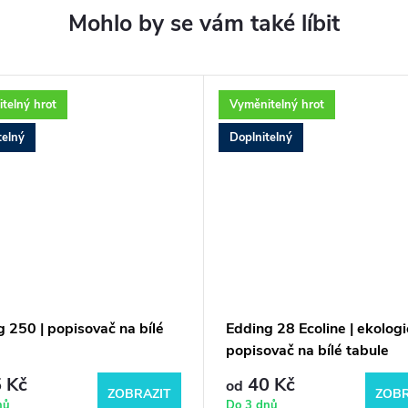
telný hrot
Vyměnitelný hrot
telný
Doplnitelný
 250 | popisovač na bílé
Edding 28 Ecoline | ekolog
e
popisovač na bílé tabule
 Kč
40 Kč
od
ZOBRAZIT
ZOBR
nů
Do 3 dnů