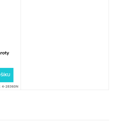
roty
ŠÍKU
:
4-28360N