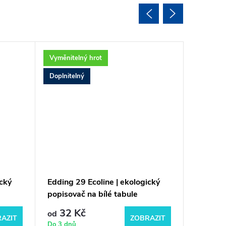
Vyměnitelný hrot
Vyměnite
Doplnitelný
Doplnite
ický
Edding 29 Ecoline | ekologický
Edding 
popisovač na bílé tabule
tabule
32 Kč
35 
od
od
AZIT
ZOBRAZIT
Do 3 dnů
Do 3 dnů