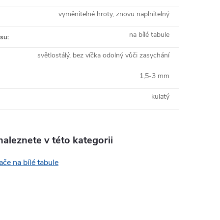
vyměnitelné hroty, znovu naplnitelný
na bílé tabule
isu
:
světlostálý, bez víčka odolný vůči zasychání
1,5-3 mm
kulatý
aleznete v této kategorii
če na bílé tabule