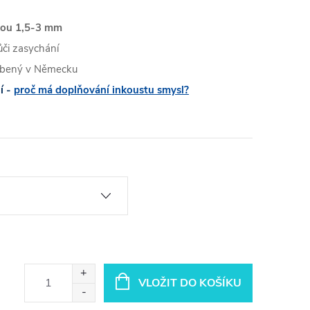
okou 1,5-3 mm
ůči zasychání
robený v Německu
í -
proč má doplňování inkoustu smysl?
VLOŽIT DO KOŠÍKU