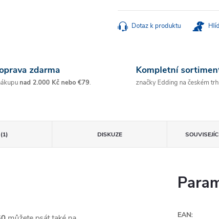
Měrná
cena:
Dotaz k produktu
Hlí
oprava zdarma
Kompletní sortimen
nákupu
nad 2.000 Kč nebo €79
.
značky Edding na českém trh
(1)
DISKUZE
SOUVISEJÍ
Param
EAN
:
60
můžete psát také na