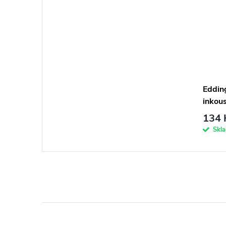
Eddin
inkous
134 
Skl