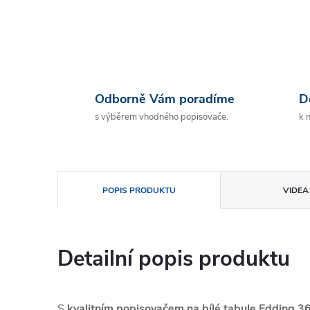
Odborně Vám poradíme
D
s výběrem vhodného popisovače.
k 
POPIS PRODUKTU
VIDEA 
Detailní popis produktu
S
kvalitním popisovačem na bílé tabule Edding 3