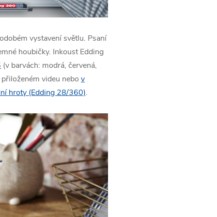
odobém vystavení světlu. Psaní
emné houbičky. Inkoust Edding
5
(v barvách: modrá, červená,
v přiloženém videu nebo
v
ní hroty (Edding 28/360)
.