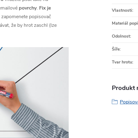
emailové
povrchy
.
Fix je
Vlastnosti
:
d zapomenete popisovač
Materiál pop
vat, že by hrot zaschl (lze
Odolnost
:
Šíře
:
Tvar hrotu
:
Produkt n
Popisova