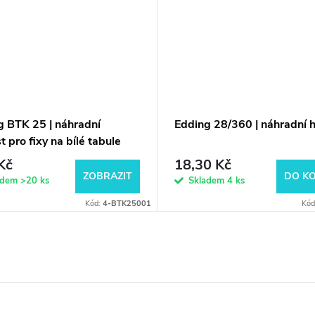
g BTK 25 | náhradní
Edding 28/360 | náhradní h
t pro fixy na bílé tabule
Kč
18,30 Kč
ZOBRAZIT
DO KO
adem
>20 ks
Skladem
4 ks
Kód:
4-BTK25001
Kód