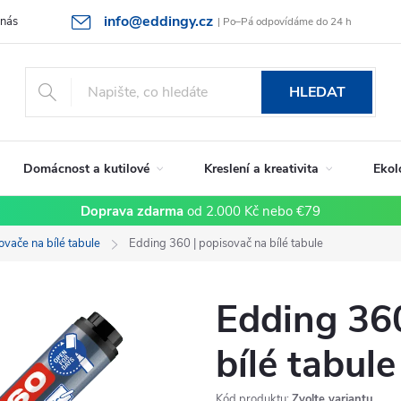
info@eddingy.cz
 nás
Rady a tipy
Vrácení zboží a reklamace
Obchodní podmín
| Po–Pá odpovídáme do 24 h
HLEDAT
Domácnost a kutilové
Kreslení a kreativita
Ekol
Doprava zdarma
od 2.000 Kč nebo €79
ovače na bílé tabule
Edding 360 | popisovač na bílé tabule
Edding 360
bílé tabule
Kód produktu:
Zvolte variantu