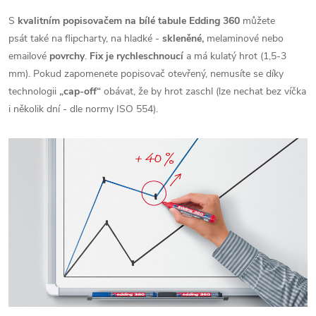
S
kvalitním popisovačem na bílé tabule Edding 360
můžete
psát také na flipcharty, na hladké -
skleněné,
melaminové nebo
emailové
povrchy
.
Fix je rychleschnoucí
a má kulatý hrot (1,5-3
mm). Pokud zapomenete popisovač otevřený, nemusíte se díky
technologii
„cap-off“
obávat, že by hrot zaschl (lze nechat bez víčka
i několik dní - dle normy ISO 554).