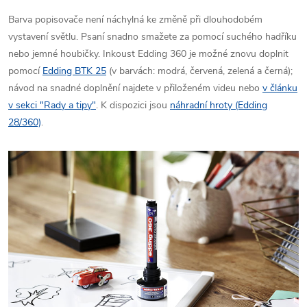
Barva popisovače není náchylná ke změně při dlouhodobém
vystavení světlu. Psaní snadno smažete za pomocí suchého hadříku
nebo jemné houbičky. Inkoust Edding 360 je možné znovu doplnit
pomocí
Edding BTK 25
(v barvách: modrá, červená, zelená a černá);
návod na snadné doplnění najdete v přiloženém videu nebo
v článku
v sekci "Rady a tipy"
. K dispozici jsou
náhradní hroty (Edding
28/360)
.