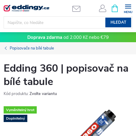
Přejít
NÁKUPNÍ
KOŠÍK
na
obsah
HLEDAT
Doprava zdarma
od 2.000 Kč nebo €79
Popisovače na bílé tabule
Edding 360 | popisovač na
bílé tabule
Kód produktu:
Zvolte variantu
Vyměnitelný hrot
Doplnitelný