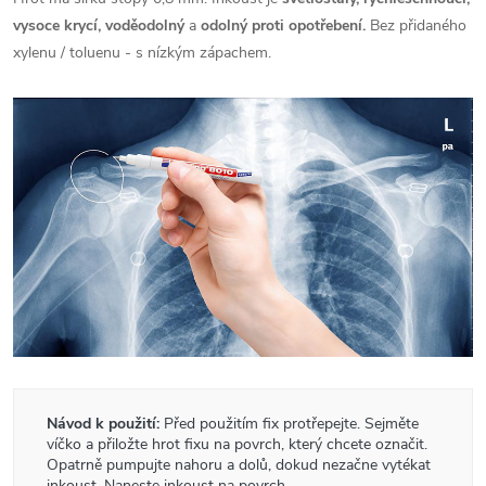
vysoce krycí, voděodolný
a
odolný proti opotřebení.
Bez přidaného
xylenu / toluenu - s nízkým zápachem.
Návod k použití:
Před použitím fix protřepejte. Sejměte
víčko a přiložte hrot fixu na povrch, který chcete označit.
Opatrně pumpujte nahoru a dolů, dokud nezačne vytékat
inkoust. Naneste inkoust na povrch.