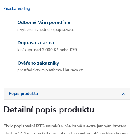
Značka:
edding
Odborně Vám poradíme
s výběrem vhodného popisovače.
Doprava zdarma
k nákupu
nad 2.000 Kč nebo €79
.
Ověřeno zákazníky
prostřednictvím platformy
Heureka.cz
.
Popis produktu
Detailní popis produktu
Fix k popisování RTG snímků
v bílé barvě s extra jemným hrotem.
Hrot má šířku stopy 0,8 mm. Inkoust je
světlostálý, rychleschnoucí,