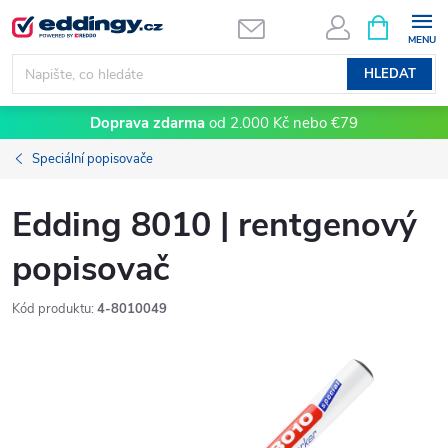
Přejít
NÁKUPNÍ
KOŠÍK
na
obsah
HLEDAT
Doprava zdarma
od 2.000 Kč nebo €79
Speciální popisovače
Edding 8010 | rentgenový
popisovač
Kód produktu:
4-8010049