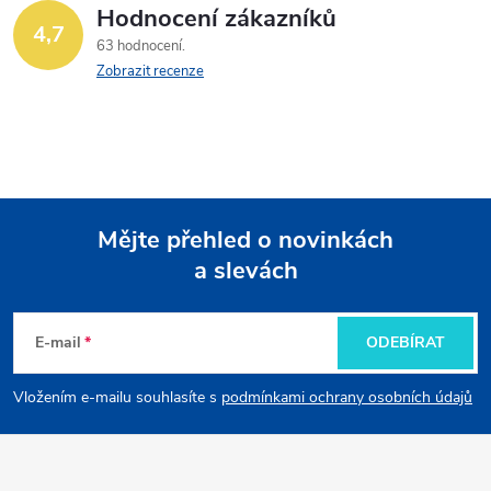
Hodnocení zákazníků
4,7
63 hodnocení
Zobrazit recenze
Mějte přehled o novinkách
a slevách
Z
á
E-mail
ODEBÍRAT
p
Vložením e-mailu souhlasíte s
podmínkami ochrany osobních údajů
a