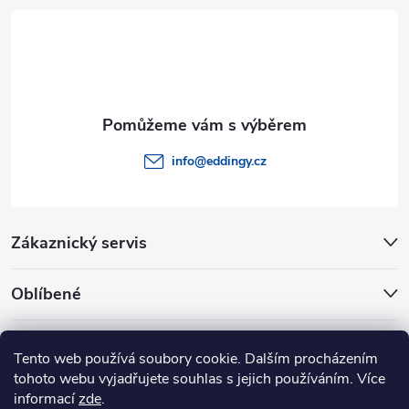
t
í
info
@
eddingy.cz
Zákaznický servis
Oblíbené
Rady a tipy
Tento web používá soubory cookie. Dalším procházením
tohoto webu vyjadřujete souhlas s jejich používáním. Více
informací
zde
.