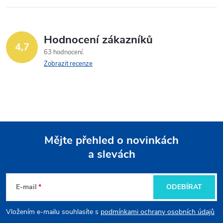
Hodnocení zákazníků
4,7
63 hodnocení
Zobrazit recenze
Mějte přehled o novinkách
a slevách
Z
á
E-mail
ODEBÍRAT
p
Vložením e-mailu souhlasíte s
podmínkami ochrany osobních údajů