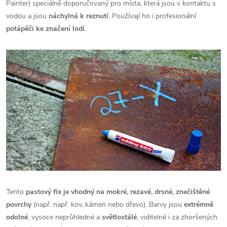
Painter) speciálně doporučovaný pro místa, která jsou v kontaktu s
vodou a jsou
náchylná k reznutí
. Používají ho i profesionální
potápěči ke značení lodí
.
Tento
pastový fix je vhodný na mokré, rezavé, drsné, znečištěné
povrchy
(např. např. kov, kámen nebo dřevo). Barvy jsou
extrémně
odolné
, vysoce neprůhledné a
světlostálé
, viditelné i za zhoršených