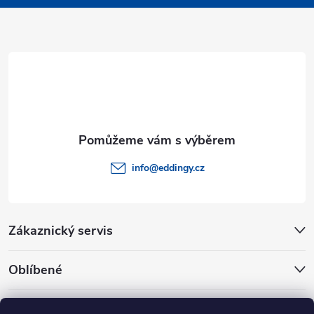
a
t
í
info
@
eddingy.cz
Zákaznický servis
Oblíbené
Rady a tipy