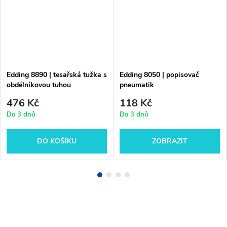
Edding 8890 | tesařská tužka s
Edding 8050 | popisovač
obdélníkovou tuhou
pneumatik
476 Kč
118 Kč
Do 3 dnů
Do 3 dnů
DO KOŠÍKU
ZOBRAZIT