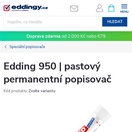
Přejít
NÁKUPNÍ
KOŠÍK
na
obsah
HLEDAT
Doprava zdarma
od 2.000 Kč nebo €79
Speciální popisovače
Edding 950 | pastový
permanentní popisovač
Kód produktu:
Zvolte variantu