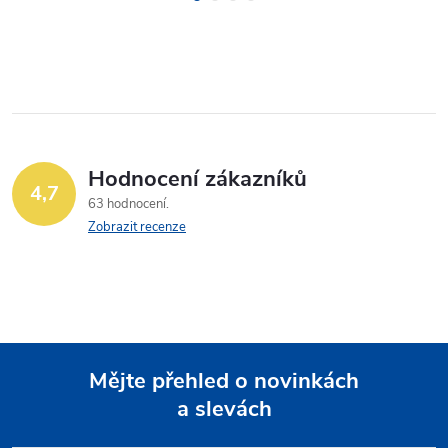
Hodnocení zákazníků
4,7
63 hodnocení
Zobrazit recenze
Mějte přehled o novinkách
a slevách
Z