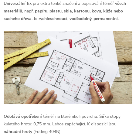
Univerzální fix
pro extra tenké značení a popisování téměř
všech
materiálů
, např.
papíru, plastu, skla, kartonu, kovu, kůže nebo
suchého
dřeva.
Je rychleschnoucí, voděodolný, permanentní.
Odolává opotřebení
téměř na kterémkoli povrchu. Šířka stopy
kulatého hrotu: 0,75 mm. Lehce zapáchající. K dispozici jsou
náhradní hroty
(Edding 404N).