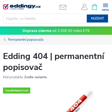
Přejít
NÁKUPNÍ
KOŠÍK
na
obsah
HLEDAT
Doprava zdarma
od 2.000 Kč nebo €79
Permanentní popisovače
Edding 404 | permanentní
popisovač
Kód produktu:
Zvolte variantu
Vyměnitelný hrot