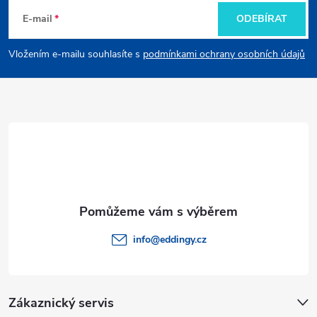
á
E-mail
ODEBÍRAT
p
Vložením e-mailu souhlasíte s
podmínkami ochrany osobních údajů
a
t
í
info
@
eddingy.cz
Zákaznický servis