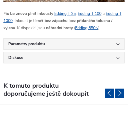
Fix
lze
znovu plnit inkousty
Edding T 25
,
Edding T 100
a
Edding T
1000
. Inkoust je téměř
bez zápachu
,
bez přidaného toluenu /
xylenu
. K dispozici jsou
náhradní hroty
(
Edding 850N
).
Parametry produktu
Diskuse
K tomuto produktu
doporučujeme ještě dokoupit