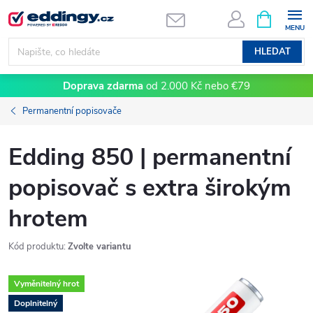
Přejít
NÁKUPNÍ
KOŠÍK
na
obsah
HLEDAT
Doprava zdarma
od 2.000 Kč nebo €79
Permanentní popisovače
Edding 850 | permanentní
popisovač s extra širokým
hrotem
Kód produktu:
Zvolte variantu
Vyměnitelný hrot
Doplnitelný