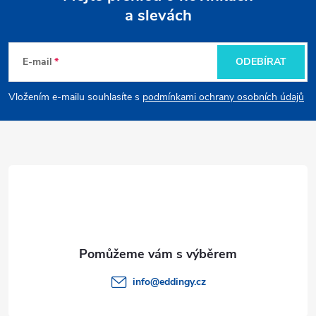
a slevách
Z
á
E-mail
ODEBÍRAT
p
Vložením e-mailu souhlasíte s
podmínkami ochrany osobních údajů
a
t
í
info
@
eddingy.cz