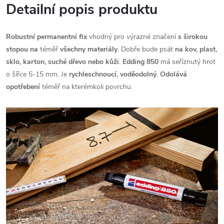
Detailní popis produktu
Robustní permanentní fix
vhodný pro výrazné značení
s širokou
stopou na
téměř
všechny materiály
. Dobře bude psát
na kov, plast,
sklo, karton, suché dřevo nebo kůži
.
Edding 850
má seříznutý hrot
o šířce 5-15 mm. Je
rychleschnoucí, voděodolný
.
Odolává
opotřebení
téměř na kterémkoli povrchu.