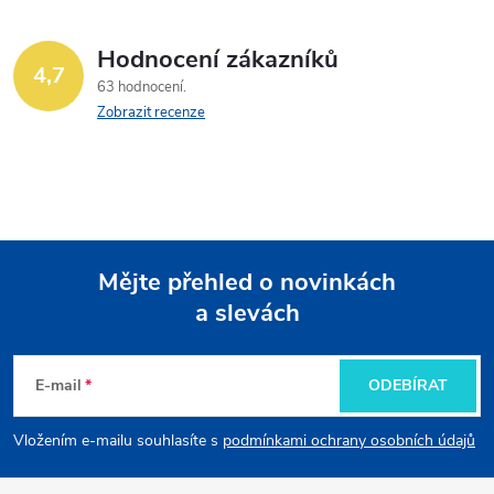
Hodnocení zákazníků
4,7
63 hodnocení
Zobrazit recenze
Mějte přehled o novinkách
a slevách
Z
á
E-mail
ODEBÍRAT
p
Vložením e-mailu souhlasíte s
podmínkami ochrany osobních údajů