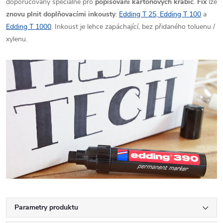
doporučovaný speciálně pro
popisování kartonových krabic
.
Fix
lze
znovu plnit doplňovacími inkousty
:
Edding T 25
,
Edding T 100
a
Edding T 1000
. Inkoust je lehce zapáchající, bez přidaného toluenu /
xylenu.
Parametry produktu