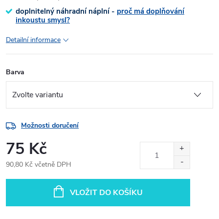
doplnitelný náhradní náplní -
proč má doplňování
inkoustu smysl?
Detailní informace
Barva
Možnosti doručení
75 Kč
90,80 Kč včetně DPH
Měrná
cena:
VLOŽIT DO KOŠÍKU