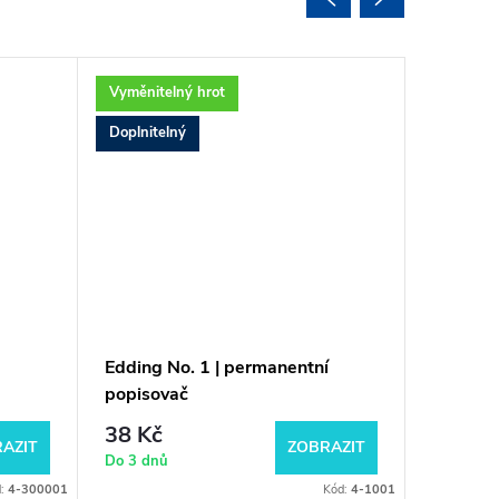
Vyměnitelný hrot
Vyměnite
Doplnitelný
Doplnite
Edding No. 1 | permanentní
Edding 
popisovač
popisov
38 Kč
43 Kč
AZIT
ZOBRAZIT
Do 3 dnů
Do 3 dnů
d:
4-300001
Kód:
4-1001