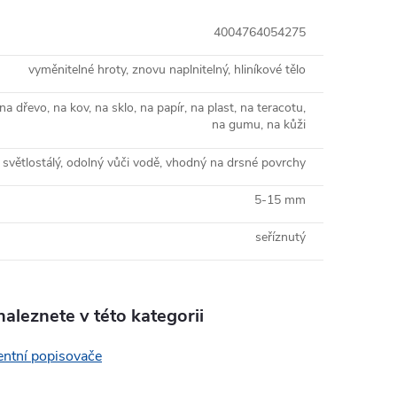
4004764054275
vyměnitelné hroty, znovu naplnitelný, hliníkové tělo
na dřevo, na kov, na sklo, na papír, na plast, na teracotu,
na gumu, na kůži
světlostálý, odolný vůči vodě, vhodný na drsné povrchy
5-15 mm
seříznutý
aleznete v této kategorii
ntní popisovače