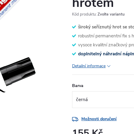
hrotem
Kód produktu:
Zvolte variantu
široký seříznutý hrot se 
robustní permanentní fix s 
vysoce kvalitní značkový 
doplnitelný náhradní nápln
Detailní informace
Barva
Možnosti doručení
155 Kč