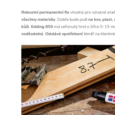
Robustní permanentní fix
vhodný pro výrazné zna
všechny materiály
. Dobře bude psát
na kov, plast,
kůži
.
Edding 850
má seříznutý hrot o šířce 5-15 m
voděodolný
.
Odolává opotřebení
téměř na kterémk