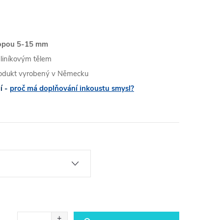
stopou 5-15 mm
hliníkovým tělem
produkt vyrobený v Německu
í -
proč má doplňování inkoustu smysl?