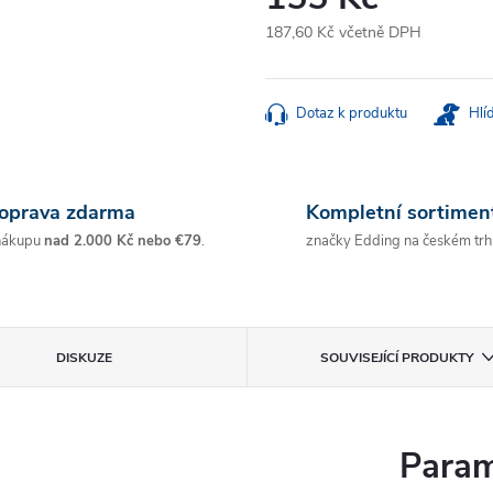
187,60 Kč včetně DPH
Měrná
cena:
Dotaz k produktu
Hlí
oprava zdarma
Kompletní sortimen
nákupu
nad 2.000 Kč nebo €79
.
značky Edding na českém trh
DISKUZE
SOUVISEJÍCÍ PRODUKTY
Param