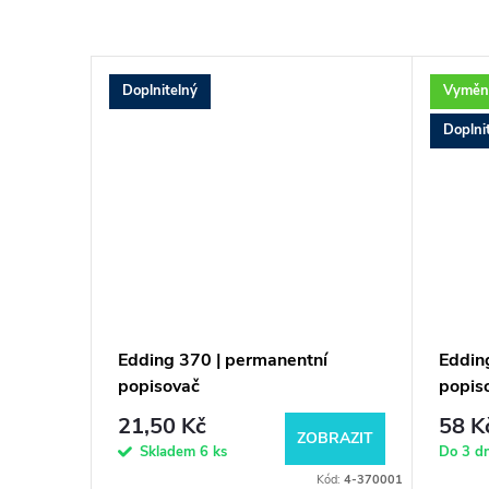
Doplnitelný
Vyměni
Doplni
ntní
Edding 370 | permanentní
Eddin
popisovač
popis
21,50 Kč
58 K
BRAZIT
ZOBRAZIT
Skladem
6 ks
Do 3 d
d:
4-2000C009
Kód:
4-370001