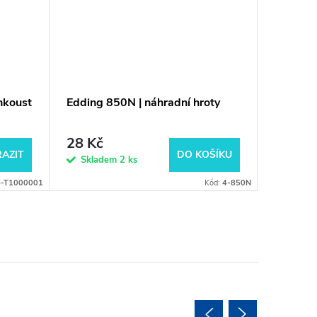
nkoust
Edding 850N | náhradní hroty
28 Kč
AZIT
DO KOŠÍKU
Skladem
2 ks
4-T1000001
Kód:
4-850N