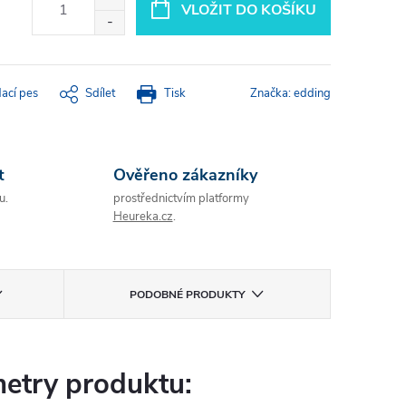
VLOŽIT DO KOŠÍKU
dací pes
Sdílet
Tisk
Značka:
edding
t
Ověřeno zákazníky
u.
prostřednictvím platformy
Heureka.cz
.
PODOBNÉ PRODUKTY
etry produktu: