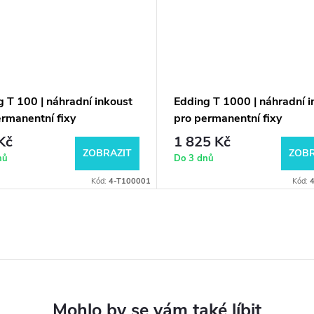
 T 100 | náhradní inkoust
Edding T 1000 | náhradní i
ermanentní fixy
pro permanentní fixy
Kč
1 825 Kč
ZOBRAZIT
ZOBR
nů
Do 3 dnů
Kód:
4-T100001
Kód: