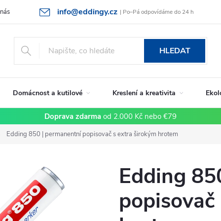
info@eddingy.cz
 nás
Rady a tipy
Vrácení zboží a reklamace
Obchodní podmín
| Po–Pá odpovídáme do 24 h
HLEDAT
Domácnost a kutilové
Kreslení a kreativita
Ekol
Doprava zdarma
od 2.000 Kč nebo €79
Edding 850 | permanentní popisovač s extra širokým hrotem
Edding 85
popisovač 