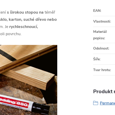
EAN
:
čení
s širokou stopou na
téměř
 sklo, karton, suché dřevo nebo
Vlastnosti
:
m. Je
rychleschnoucí,
Materiál
oli povrchu.
popisu
:
Odolnost
:
Šíře
:
Tvar hrotu
:
Produkt n
Permane