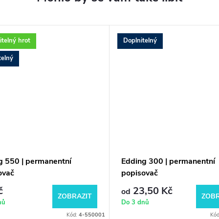
telný hrot
Doplnitelný
telný
g 550 | permanentní
Edding 300 | permanentní
ovač
popisovač
č
23,50 Kč
od
ZOBRAZIT
ZOBR
nů
Do 3 dnů
Kód:
4-550001
Kó