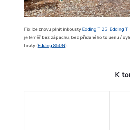
Fix
lze
znovu plnit inkousty
Edding T 25
,
Edding T
je téměř
bez zápachu
,
bez přidaného toluenu / xy
hroty
(
Edding 850N
).
K to