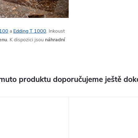
 100
a
Edding T 1000
. Inkoust
lenu
. K dispozici jsou
náhradní
muto produktu doporučujeme ještě dok