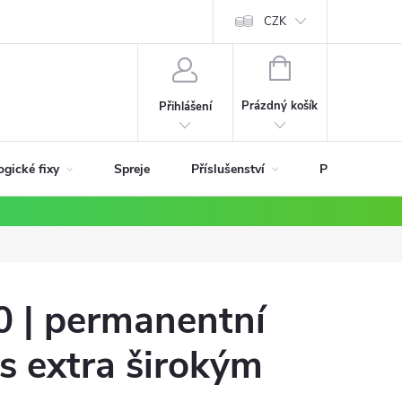
ky
CZK
NÁKUPNÍ
KOŠÍK
Prázdný košík
Přihlášení
ogické fixy
Příslušenství
Spreje
Podle materiá
0 | permanentní
s extra širokým