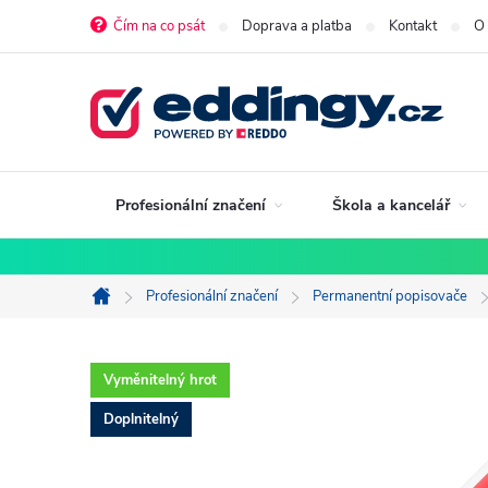
Přejít
Čím na co psát
Doprava a platba
Kontakt
O
na
obsah
Profesionální značení
Škola a kancelář
Profesionální značení
Permanentní popisovače
Domů
Vyměnitelný hrot
Doplnitelný