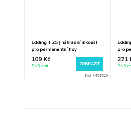
Edding T 25 | náhradní inkoust
Edding
pro permanentní fixy
pro p
109 Kč
221 
ZOBRAZIT
Do 3 dnů
Do 3 d
Kód:
4-T25010