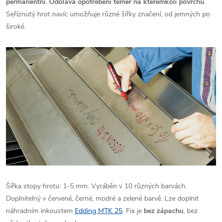
permanentní. Odolává opotřebení téměř na kterémkoli povrchu
.
Seříznutý hrot navíc umožňuje různé šířky značení, od jemných po
široké.
Šířka stopy hrotu: 1-5 mm. Vyráběn v 10 různých barvách.
Doplnitelný v červené, černé, modré a zelené barvě. Lze doplnit
náhradním inkoustem
Edding MTK 25
. Fix je
bez zápachu
, bez