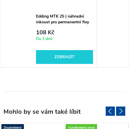
Edding MTK 25 | náhradní
inkoust pro permanentní fixy
108 Kč
Do 3 dnů
ZOBRAZIT
Doplnitelný
Vyměnitelný hrot