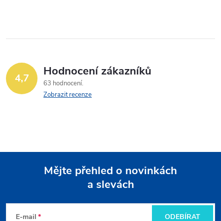
Hodnocení zákazníků
4,7
63 hodnocení
Zobrazit recenze
Mějte přehled o novinkách
a slevách
Z
á
E-mail
ODEBÍRAT