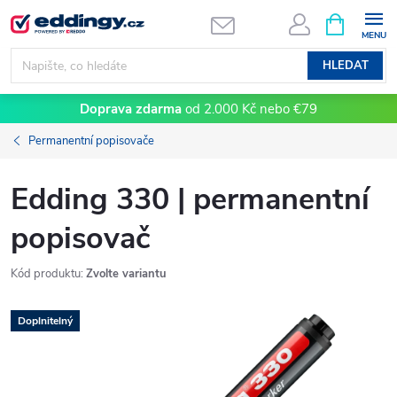
Přejít
NÁKUPNÍ
KOŠÍK
na
obsah
HLEDAT
Doprava zdarma
od 2.000 Kč nebo €79
Permanentní popisovače
Edding 330 | permanentní
popisovač
Kód produktu:
Zvolte variantu
Doplnitelný