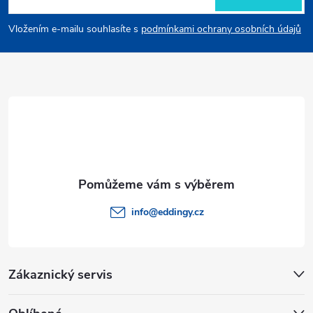
p
Vložením e-mailu souhlasíte s
podmínkami ochrany osobních údajů
a
t
í
info
@
eddingy.cz
Zákaznický servis