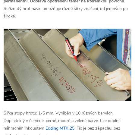
permanentní. Odolává opotřebení téměř na kterémkoli povrchu
.
Seříznutý hrot navíc umožňuje různé šířky značení, od jemných po
široké.
Šířka stopy hrotu: 1-5 mm. Vyráběn v 10 různých barvách.
Doplnitelný v červené, černé, modré a zelené barvě. Lze doplnit
náhradním inkoustem
Edding MTK 25
. Fix je
bez zápachu
, bez