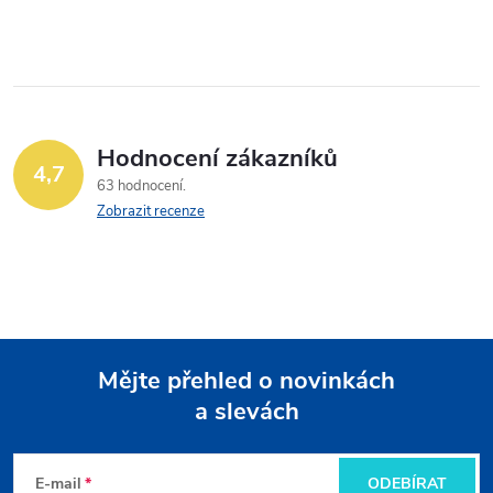
Hodnocení zákazníků
4,7
63 hodnocení
Zobrazit recenze
Mějte přehled o novinkách
a slevách
Z
á
E-mail
ODEBÍRAT