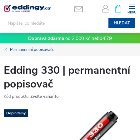
Přejít
NÁKUPNÍ
KOŠÍK
na
obsah
HLEDAT
Doprava zdarma
od 2.000 Kč nebo €79
Permanentní popisovače
Edding 330 | permanentní
popisovač
Kód produktu:
Zvolte variantu
Doplnitelný