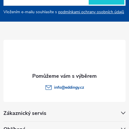
p
Vložením e-mailu souhlasíte s
podmínkami ochrany osobních údajů
a
t
í
info
@
eddingy.cz
Zákaznický servis